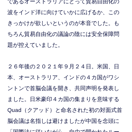
であるオーストラリアにとって貿易自由化の
波をインド洋に向けていかに広げるか、この
きっかけが欲しいというのが本音でした。も
ちろん貿易自由化の議論の陰には安全保障問
題が
控えていました。
２６年後の２０２１年９月２４日。
米国、日
本、オーストラリア、インドの４カ国がワシ
ントンで首脳会議を開き、共同声明を発表し
ました。
日米豪印４カ国の集まりを意味する
Quad（クアッド）と命名された
初の対面式首
脳会議は名指しは避けましたが中国を念頭に
「国際法に従いながら
、自由で開かれたルー