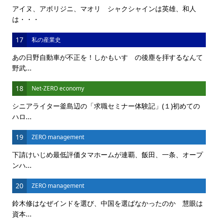
アイヌ、アボリジニ、マオリ シャクシャインは英雄、和人
は・・・
17
私の産業史
あの日野自動車が不正を！しかもいすゞの後塵を拝するなんて
野武...
18
Net-ZERO economy
シニアライター釜島辺の「求職セミナー体験記」(１)初めての
ハロ...
19
ZERO management
下請けいじめ最低評価タマホームが連覇、飯田、一条、オープ
ンハ...
20
ZERO management
鈴木修はなぜインドを選び、中国を選ばなかったのか 慧眼は
資本...