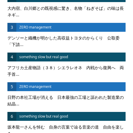
大内宿、白川郷との既視感に驚き、名物「ねぎそば」の味は長
ネギ...
3
ZERO management
デンソーと織機が明かした高収益トヨタのからくり 公取委
「下請...
4
something slow but real good
アフリカ土産物語（３８）シエラレオネ 内戦から復興へ 両
手首...
5
ZERO management
日野の本社工場が消える 日本最強の工場と謳われた製造業の
結晶...
6
something slow but real good
坂本龍一さんを悼む 自身の言葉で辿る音楽の道 自由を楽し