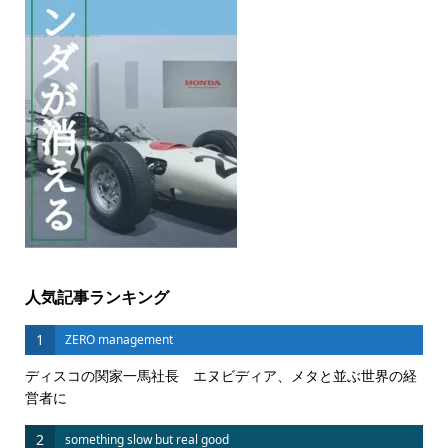
人気記事ランキング
1
ZERO management
ディスコの関家一馬社長 エヌビディア、メタと並ぶ世界の経
営者に
2
something slow but real good