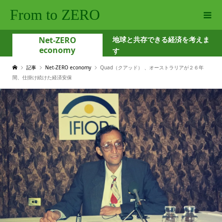
From to ZERO
Net-ZERO
地球と共存できる経済を考えま
economy
す
記事
Net-ZERO economy
Quad（クアッド） 、オーストラリアが２６年
間、仕掛け続けた経済安保