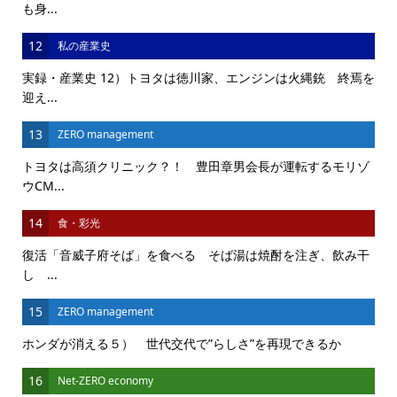
も身...
12
私の産業史
実録・産業史 12）トヨタは徳川家、エンジンは火縄銃 終焉を
迎え...
13
ZERO management
トヨタは高須クリニック？！ 豊田章男会長が運転するモリゾ
ウCM...
14
食・彩光
復活「音威子府そば」を食べる そば湯は焼酎を注ぎ、飲み干
し ...
15
ZERO management
ホンダが消える５） 世代交代で”らしさ”を再現できるか
16
Net-ZERO economy