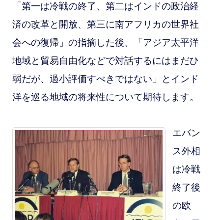
「第一は冷戦の終了、第二はインドの政治経
済の改革と開放、第三に南アフリカの世界社
会への復帰」の指摘した後、「アジア太平洋
地域と貿易自由化などで対話するにはまだひ
弱だが、過小評価すべきではない」とインド
洋を巡る地域の将来性について期待します。
エバン
ス外相
は冷戦
終了後
の欧