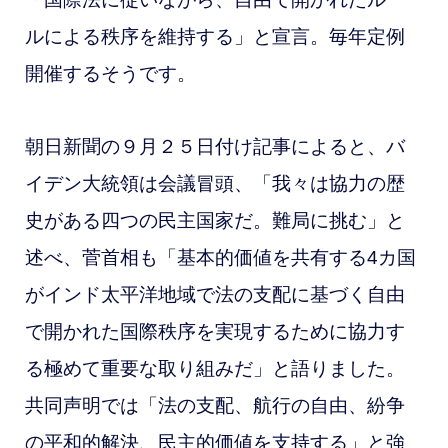
ルによる秩序を維持する」と宣言。
毎年定例
開催するそうです。
朝日新聞の９月２５日付け記事によると、バ
イデン大統領は
会議冒頭、「我々は協力の歴
史がある四つの民主国家だ。難局に挑む」と
述べ、菅首相も「基本的価値を共有する4カ国
がインド太平洋地域で法の支配に基づく自由
で開かれた国際秩序を実現するために協力す
る極めて重要な取り組みだ」と語りました。
共同声明では「法の支配、航行の自由、紛争
の平和的解決、民主的価値を支持する」と強