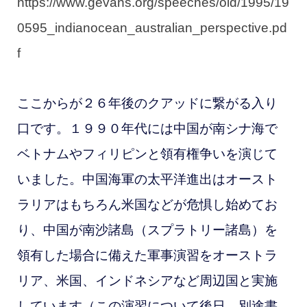
https://www.gevans.org/speeches/old/1995/19
0595_indianocean_australian_perspective.pd
f
ここからが２６年後のクアッドに繋がる入り
口です。１９９０年代には中国が南シナ海で
ベトナムやフィリピンと領有権争いを演じて
いました。中国海軍の太平洋進出はオースト
ラリアはもちろん米国などが危惧し始めてお
り、中国が南沙諸島（スプラトリー諸島）を
領有した場合に備えた軍事演習をオーストラ
リア、米国、インドネシアなど周辺国と実施
しています（この演習について後日、別途書