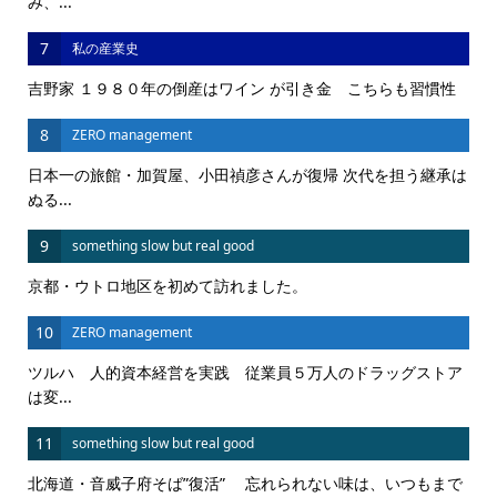
み、...
7
私の産業史
吉野家 １９８０年の倒産はワイン が引き金 こちらも習慣性
8
ZERO management
日本一の旅館・加賀屋、小田禎彦さんが復帰 次代を担う継承は
ぬる...
9
something slow but real good
京都・ウトロ地区を初めて訪れました。
10
ZERO management
ツルハ 人的資本経営を実践 従業員５万人のドラッグストア
は変...
11
something slow but real good
北海道・音威子府そば”復活” 忘れられない味は、いつもまで