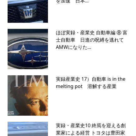
を加速 日本...
ほぼ実録・産業史 自動車編 ⑧ 富
士自動車 日進の呪縛を逃れて
AMWになりた...
実録産業史 17）自動車 is in the
melting pot 溶解する産業
実録・産業史10 終焉を迎える創
業家による経営 トヨタは豊田家