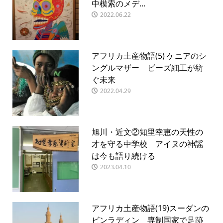
中模索のメデ...
2022.06.22
アフリカ土産物語(5) ケニアのシ
ングルマザー ビーズ細工が紡
ぐ未来
2022.04.29
旭川・近文②知里幸恵の天性の
才を守る中学校 アイヌの神謡
は今も語り続ける
2023.04.10
アフリカ土産物語(19)スーダンの
ビンラディン 専制国家で足跡