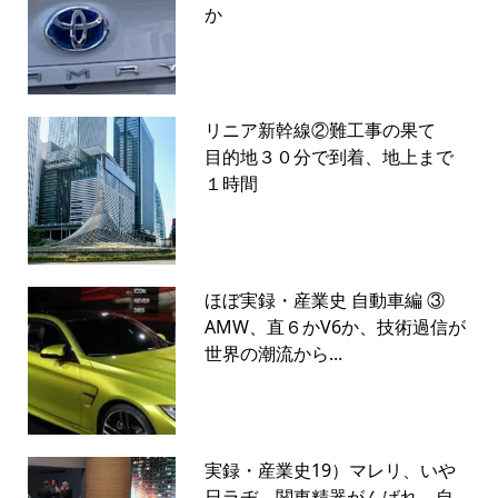
か
リニア新幹線②難工事の果て
目的地３０分で到着、地上まで
１時間
ほぼ実録・産業史 自動車編 ③
AMW、直６かV6か、技術過信が
世界の潮流から...
実録・産業史19）マレリ、いや
日ラヂ、関東精器がんばれ 自