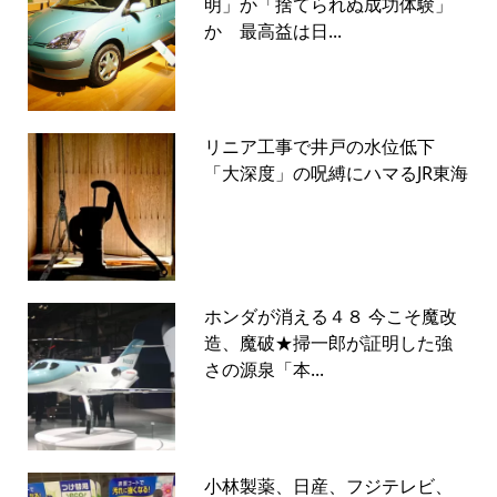
明」か「捨てられぬ成功体験」
か 最高益は日...
リニア工事で井戸の水位低下
「大深度」の呪縛にハマるJR東海
ホンダが消える４８ 今こそ魔改
造、魔破★掃一郎が証明した強
さの源泉「本...
小林製薬、日産、フジテレビ、