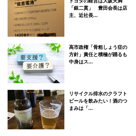
トヨタの経営は大阪天満
「銀二貫」 豊田会長は店
主、近社長...
高市政権「骨粗しょう症の
方針」責任と積極が踊るも
中身はス...
リサイクル排水のクラフト
ビールを飲みたい！酒のつ
まみは「...