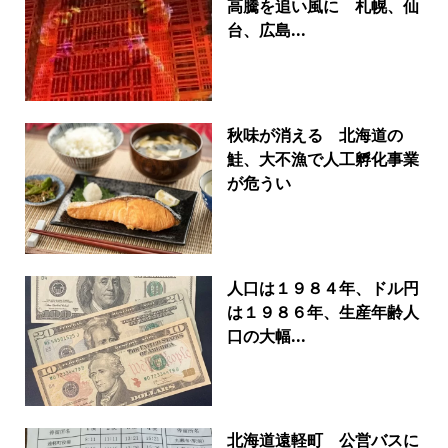
高騰を追い風に 札幌、仙
台、広島...
秋味が消える 北海道の
鮭、大不漁で人工孵化事業
が危うい
人口は１９８４年、ドル円
は１９８６年、生産年齢人
口の大幅...
北海道遠軽町 公営バスに