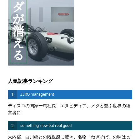
人気記事ランキング
1
ZERO management
ディスコの関家一馬社長 エヌビディア、メタと並ぶ世界の経
営者に
2
something slow but real good
大内宿、白川郷との既視感に驚き、名物「ねぎそば」の味は長