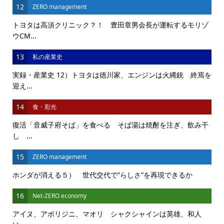
12
ZERO management
トヨタは高須クリニック？！ 豊田章男会長が運転するモリゾ
ウCM...
13
私の産業史
実録・産業史 12）トヨタは徳川家、エンジンは火縄銃 終焉を
迎え...
14
食・彩光
復活「音威子府そば」を食べる そば湯は焼酎を注ぎ、飲み干
し ...
15
ZERO management
ホンダが消える５） 世代交代で”らしさ”を再現できるか
16
Net-ZERO economy
アイヌ、アボリジニ、マオリ シャクシャインは英雄、和人