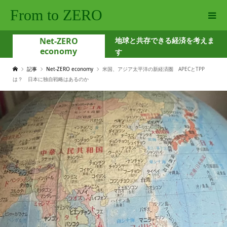
From to ZERO
Net-ZERO
地球と共存できる経済を考えま
economy
す
記事
Net-ZERO economy
米国、アジア太平洋の新経済圏 APECとTPP
は？ 日本に独自戦略はあるのか