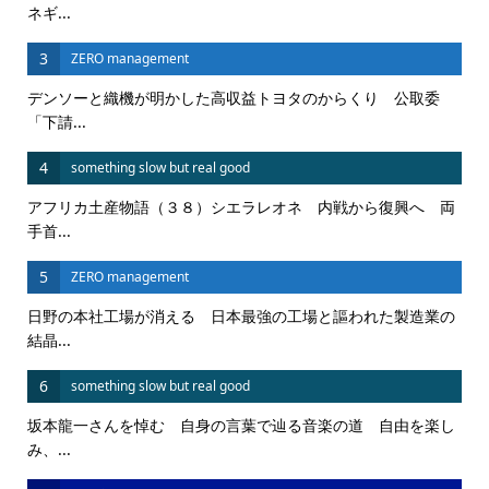
ネギ...
3
ZERO management
デンソーと織機が明かした高収益トヨタのからくり 公取委
「下請...
4
something slow but real good
アフリカ土産物語（３８）シエラレオネ 内戦から復興へ 両
手首...
5
ZERO management
日野の本社工場が消える 日本最強の工場と謳われた製造業の
結晶...
6
something slow but real good
坂本龍一さんを悼む 自身の言葉で辿る音楽の道 自由を楽し
み、...