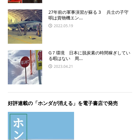
27年前の軍事演習が蘇る 3 兵士の子守
唄は貨物機エン...
2022.05.19
G７環境 日本に脱炭素の時間稼ぎしてい
る暇はない 周...
2023.04.21
好評連載の「ホンダが消える」を電子書店で発売