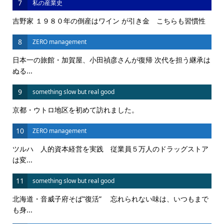
7
私の産業史
吉野家 １９８０年の倒産はワイン が引き金 こちらも習慣性
8
ZERO management
日本一の旅館・加賀屋、小田禎彦さんが復帰 次代を担う継承は
ぬる...
9
something slow but real good
京都・ウトロ地区を初めて訪れました。
10
ZERO management
ツルハ 人的資本経営を実践 従業員５万人のドラッグストア
は変...
11
something slow but real good
北海道・音威子府そば”復活” 忘れられない味は、いつもまで
も身...