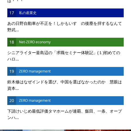
は・・・
17
私の産業史
あの日野自動車が不正を！しかもいすゞの後塵を拝するなんて
野武...
18
Net-ZERO economy
シニアライター釜島辺の「求職セミナー体験記」(１)初めての
ハロ...
19
ZERO management
鈴木修はなぜインドを選び、中国を選ばなかったのか 慧眼は
資本...
20
ZERO management
下請けいじめ最低評価タマホームが連覇、飯田、一条、オープ
ンハ...