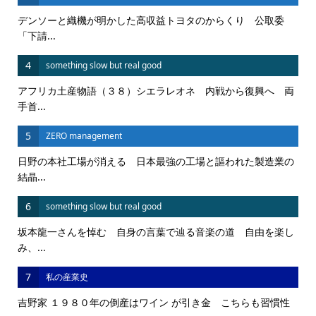
デンソーと織機が明かした高収益トヨタのからくり 公取委
「下請...
4
something slow but real good
アフリカ土産物語（３８）シエラレオネ 内戦から復興へ 両
手首...
5
ZERO management
日野の本社工場が消える 日本最強の工場と謳われた製造業の
結晶...
6
something slow but real good
坂本龍一さんを悼む 自身の言葉で辿る音楽の道 自由を楽し
み、...
7
私の産業史
吉野家 １９８０年の倒産はワイン が引き金 こちらも習慣性