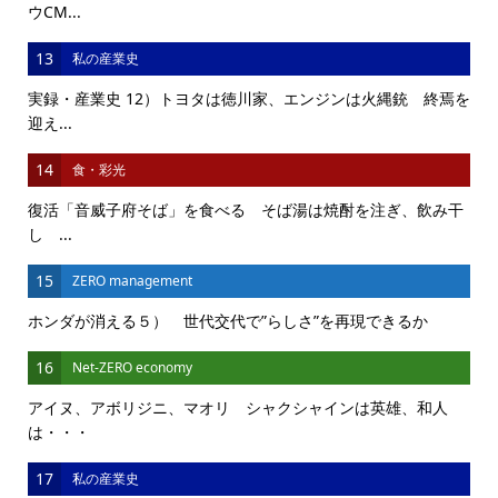
ウCM...
13
私の産業史
実録・産業史 12）トヨタは徳川家、エンジンは火縄銃 終焉を
迎え...
14
食・彩光
復活「音威子府そば」を食べる そば湯は焼酎を注ぎ、飲み干
し ...
15
ZERO management
ホンダが消える５） 世代交代で”らしさ”を再現できるか
16
Net-ZERO economy
アイヌ、アボリジニ、マオリ シャクシャインは英雄、和人
は・・・
17
私の産業史