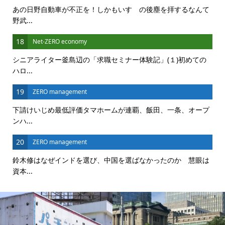
あの日野自動車が不正を！しかもいすゞの後塵を拝するなんて
野武...
18
Net-ZERO economy
シニアライター釜島辺の「求職セミナー体験記」(１)初めての
ハロ...
19
ZERO management
下請けいじめ最低評価タマホームが連覇、飯田、一条、オープ
ンハ...
20
ZERO management
鈴木修はなぜインドを選び、中国を選ばなかったのか 慧眼は
資本...