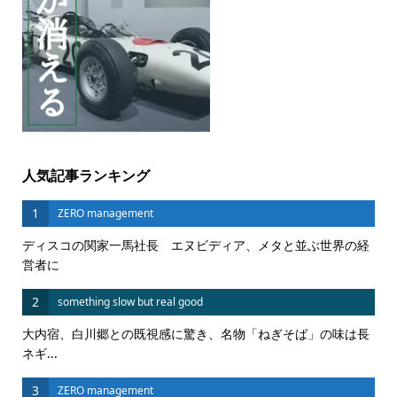
人気記事ランキング
1
ZERO management
ディスコの関家一馬社長 エヌビディア、メタと並ぶ世界の経
営者に
2
something slow but real good
大内宿、白川郷との既視感に驚き、名物「ねぎそば」の味は長
ネギ...
3
ZERO management