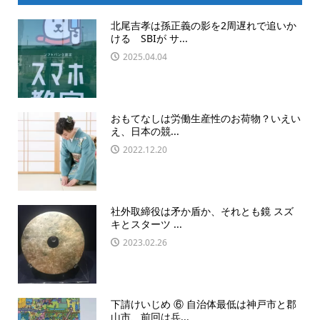
北尾吉孝は孫正義の影を2周遅れで追いか
ける SBIが サ...
2025.04.04
おもてなしは労働生産性のお荷物？いえい
え、日本の競...
2022.12.20
社外取締役は矛か盾か、それとも鏡 スズ
キとスターツ ...
2023.02.26
下請けいじめ ⑥ 自治体最低は神戸市と郡
山市、前回は兵...