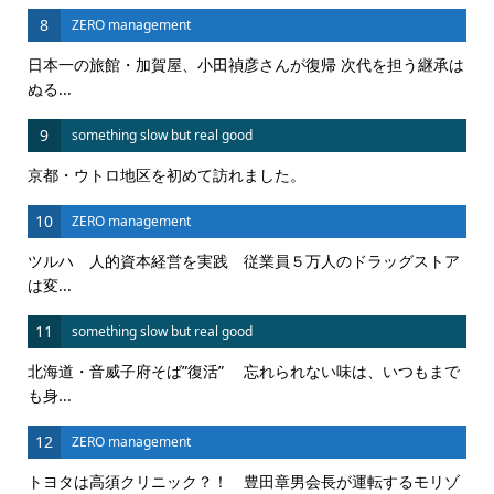
8
ZERO management
日本一の旅館・加賀屋、小田禎彦さんが復帰 次代を担う継承は
ぬる...
9
something slow but real good
京都・ウトロ地区を初めて訪れました。
10
ZERO management
ツルハ 人的資本経営を実践 従業員５万人のドラッグストア
は変...
11
something slow but real good
北海道・音威子府そば”復活” 忘れられない味は、いつもまで
も身...
12
ZERO management
トヨタは高須クリニック？！ 豊田章男会長が運転するモリゾ