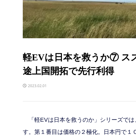
軽EVは日本を救うか⑦ 
途上国開拓で先行利得
2023.02.01
「軽EVは日本を救うのか」シリーズでは
す。第１
番目は価格の２極化。日本円で１