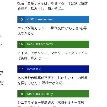
復活「音威子府そば」を食べる そば湯は焼酎
を注ぎ、飲み干し 麺とそば...
15
ZERO management
ホンダが消える５） 世代交代で”らしさ”を再
現できるか
。
・
16
Net-ZERO economy
アイヌ、アボリジニ、マオリ シャクシャイン
は英雄、和人は・・・
17
私の産業史
ア
あの日野自動車が不正を！しかもいすゞの後塵
だ
を拝するなんて 野武士が公家...
18
Net-ZERO economy
シニアライター釜島辺の「求職セミナー体験