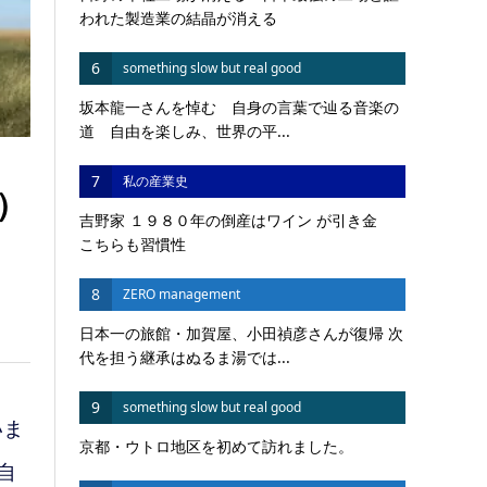
われた製造業の結晶が消える
6
something slow but real good
坂本龍一さんを悼む 自身の言葉で辿る音楽の
道 自由を楽しみ、世界の平...
7
私の産業史
）
吉野家 １９８０年の倒産はワイン が引き金
こちらも習慣性
8
ZERO management
日本一の旅館・加賀屋、小田禎彦さんが復帰 次
代を担う継承はぬるま湯では...
9
something slow but real good
いま
京都・ウトロ地区を初めて訪れました。
自