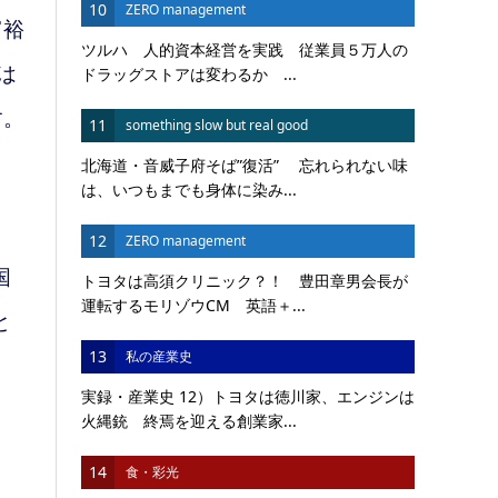
10
ZERO management
富裕
ツルハ 人的資本経営を実践 従業員５万人の
は
ドラッグストアは変わるか ...
す。
11
something slow but real good
北海道・音威子府そば”復活” 忘れられない味
は、いつもまでも身体に染み...
12
ZERO management
国
トヨタは高須クリニック？！ 豊田章男会長が
運転するモリゾウCM 英語＋...
と
13
私の産業史
実録・産業史 12）トヨタは徳川家、エンジンは
火縄銃 終焉を迎える創業家...
14
食・彩光