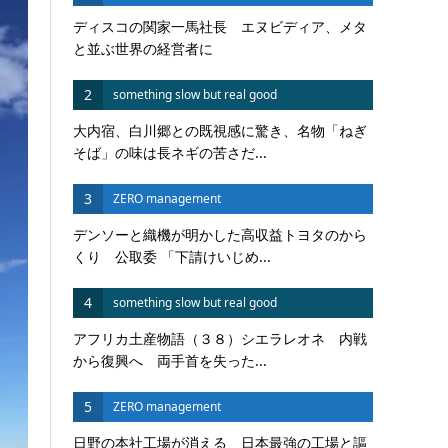
ディスコの関家一馬社長 エヌビディア、メタ
と並ぶ世界の経営者に
2
something slow but real good
大内宿、白川郷との既視感に驚き、名物「ねぎ
そば」の味は長ネギの苦さだ...
3
ZERO management
デンソーと織機が明かした高収益トヨタのから
くり 公取委 「下請けいじめ...
4
something slow but real good
アフリカ土産物語（３８）シエラレオネ 内戦
から復興へ 両手首を失った...
5
ZERO management
日野の本社工場が消える 日本最強の工場と謳