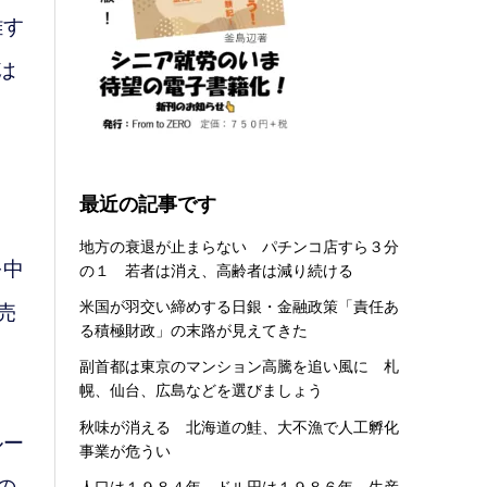
離す
は
最近の記事です
地方の衰退が止まらない パチンコ店すら３分
を中
の１ 若者は消え、高齢者は減り続ける
米国が羽交い締めする日銀・金融政策「責任あ
売
る積極財政」の末路が見えてきた
副首都は東京のマンション高騰を追い風に 札
幌、仙台、広島などを選びましょう
秋味が消える 北海道の鮭、大不漁で人工孵化
ルー
事業が危うい
の
人口は１９８４年、ドル円は１９８６年、生産