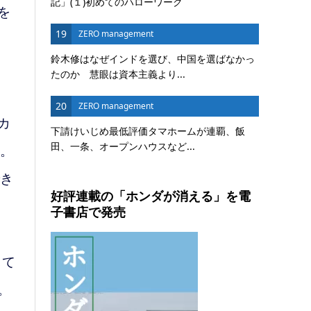
記」(１)初めてのハローワーク
を
19
ZERO management
鈴木修はなぜインドを選び、中国を選ばなかっ
たのか 慧眼は資本主義より...
20
ZERO management
カ
下請けいじめ最低評価タマホームが連覇、飯
田、一条、オープンハウスなど...
く。
でき
好評連載の「ホンダが消える」を電
子書店で発売
して
。