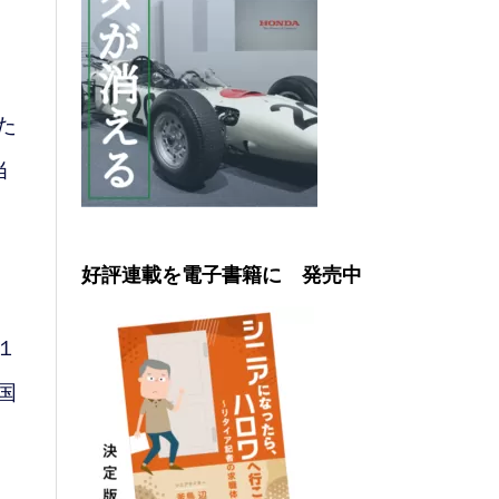
た
当
好評連載を電子書籍に 発売中
１
国