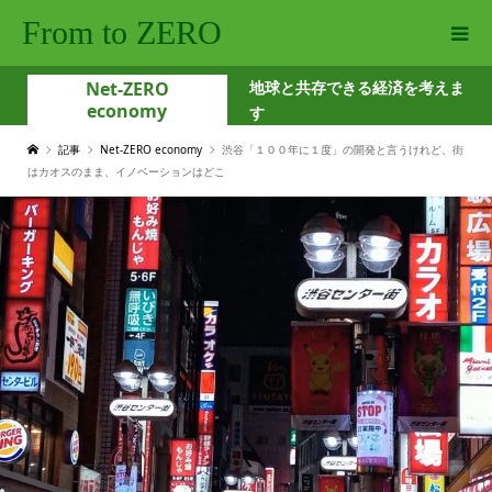
From to ZERO
Net-ZERO
地球と共存できる経済を考えま
economy
す
記事
Net-ZERO economy
渋谷「１００年に１度」の開発と言うけれど、街
はカオスのまま、イノベーションはどこ