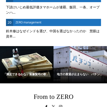
下請けいじめ最低評価タマホームが連覇、飯田、一条、オープ
ンハ...
20
ZERO management
鈴木修はなぜインドを選び、中国を選ばなかったのか 慧眼は
資本...
「満足できるかな」遠藤賢司の歌...
地方の衰退が止まらない パチン...
From to ZERO