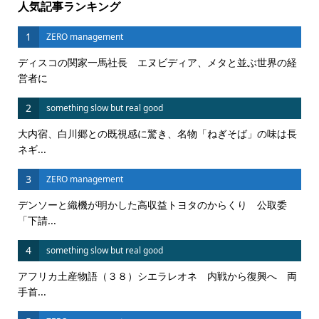
人気記事ランキング
1
ZERO management
ディスコの関家一馬社長 エヌビディア、メタと並ぶ世界の経
営者に
2
something slow but real good
大内宿、白川郷との既視感に驚き、名物「ねぎそば」の味は長
ネギ...
3
ZERO management
デンソーと織機が明かした高収益トヨタのからくり 公取委
「下請...
4
something slow but real good
アフリカ土産物語（３８）シエラレオネ 内戦から復興へ 両
手首...