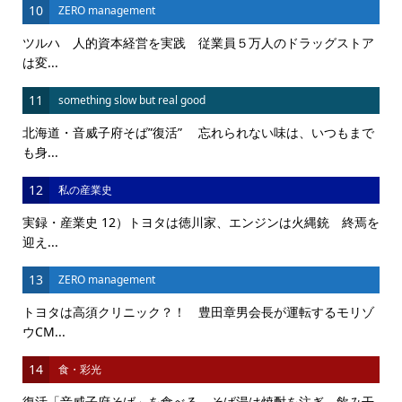
10
ZERO management
ツルハ 人的資本経営を実践 従業員５万人のドラッグストア
は変...
11
something slow but real good
北海道・音威子府そば”復活” 忘れられない味は、いつもまで
も身...
12
私の産業史
実録・産業史 12）トヨタは徳川家、エンジンは火縄銃 終焉を
迎え...
13
ZERO management
トヨタは高須クリニック？！ 豊田章男会長が運転するモリゾ
ウCM...
14
食・彩光
復活「音威子府そば」を食べる そば湯は焼酎を注ぎ、飲み干