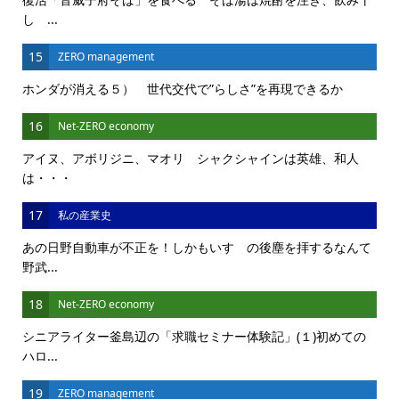
し ...
15
ZERO management
ホンダが消える５） 世代交代で”らしさ”を再現できるか
16
Net-ZERO economy
アイヌ、アボリジニ、マオリ シャクシャインは英雄、和人
は・・・
17
私の産業史
あの日野自動車が不正を！しかもいすゞの後塵を拝するなんて
野武...
18
Net-ZERO economy
シニアライター釜島辺の「求職セミナー体験記」(１)初めての
ハロ...
19
ZERO management