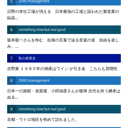
5
ZERO management
日野の本社工場が消える 日本最強の工場と謳われた製造業の
結晶...
6
something slow but real good
坂本龍一さんを悼む 自身の言葉で辿る音楽の道 自由を楽し
み、...
7
私の産業史
吉野家 １９８０年の倒産はワイン が引き金 こちらも習慣性
8
ZERO management
日本一の旅館・加賀屋、小田禎彦さんが復帰 次代を担う継承は
ぬる...
9
something slow but real good
京都・ウトロ地区を初めて訪れました。