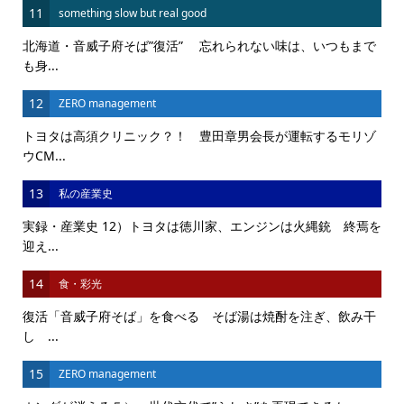
11
something slow but real good
北海道・音威子府そば”復活” 忘れられない味は、いつもまで
も身...
12
ZERO management
トヨタは高須クリニック？！ 豊田章男会長が運転するモリゾ
ウCM...
13
私の産業史
実録・産業史 12）トヨタは徳川家、エンジンは火縄銃 終焉を
迎え...
14
食・彩光
復活「音威子府そば」を食べる そば湯は焼酎を注ぎ、飲み干
し ...
15
ZERO management