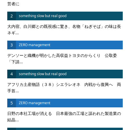
営者に
2
something slow but real good
大内宿、白川郷との既視感に驚き、名物「ねぎそば」の味は長
ネギ...
3
ZERO management
デンソーと織機が明かした高収益トヨタのからくり 公取委
「下請...
4
something slow but real good
アフリカ土産物語（３８）シエラレオネ 内戦から復興へ 両
手首...
5
ZERO management
日野の本社工場が消える 日本最強の工場と謳われた製造業の
結晶...