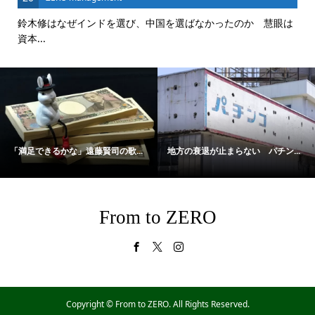
鈴木修はなぜインドを選び、中国を選ばなかったのか 慧眼は
資本...
「満足できるかな」遠藤賢司の歌...
地方の衰退が止まらない パチン...
From to ZERO
Copyright ©
From to ZERO. All Rights Reserved.