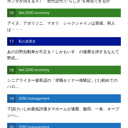
ホンダが消える５） 世代交代で”らしさ”を再現できるか
16
Net-ZERO economy
アイヌ、アボリジニ、マオリ シャクシャインは英雄、和人
は・・・
17
私の産業史
あの日野自動車が不正を！しかもいすゞの後塵を拝するなんて
野武...
18
Net-ZERO economy
シニアライター釜島辺の「求職セミナー体験記」(１)初めての
ハロ...
19
ZERO management
下請けいじめ最低評価タマホームが連覇、飯田、一条、オープ
ンハ...
20
ZERO management