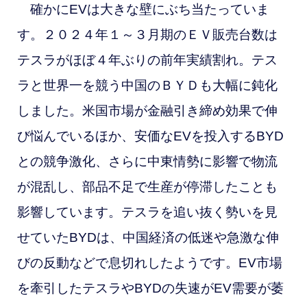
確かにEVは大きな壁にぶち当たっていま
す。
２０２４年１～３月期のＥＶ販売台数は
テスラがほぼ４年ぶりの前年実績割れ。テス
ラと世界一を競う中国のＢＹＤも大幅に鈍化
しました。米国市場が金融引き締め効果で伸
び悩んでいるほか、安価なEVを投入するBYD
との競争激化、さらに中東情勢に影響で物流
が混乱し、部品不足で生産が停滞したことも
影響しています。テスラを追い抜く勢いを見
せていたBYDは、中国経済の低迷や急激な伸
びの反動などで息切れしたようです。EV市場
を牽引したテスラやBYDの失速がEV需要が萎