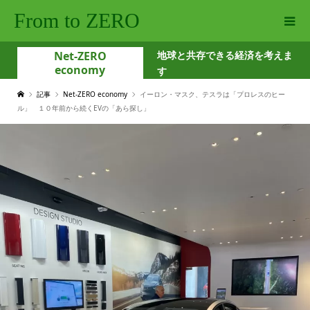
From to ZERO
Net-ZERO
地球と共存できる経済を考えま
economy
す
記事
Net-ZERO economy
イーロン・マスク、テスラは「プロレスのヒー
ル」 １０年前から続くEVの「あら探し」