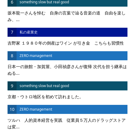
6
something slow but real good
坂本龍一さんを悼む 自身の言葉で辿る音楽の道 自由を楽し
み、...
7
私の産業史
吉野家 １９８０年の倒産はワイン が引き金 こちらも習慣性
8
ZERO management
日本一の旅館・加賀屋、小田禎彦さんが復帰 次代を担う継承は
ぬる...
9
something slow but real good
京都・ウトロ地区を初めて訪れました。
10
ZERO management
ツルハ 人的資本経営を実践 従業員５万人のドラッグストア
は変...