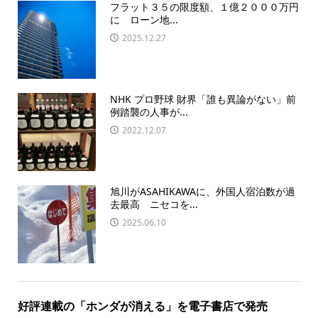
フラット３５の限度額、１億２０００万円
に ローン地...
2025.12.27
NHK プロ野球 財界「誰も異論がない」前
例踏襲の人事が...
2022.12.07
旭川がASAHIKAWAに、外国人宿泊数が過
去最高 ニセコを...
2025.06.10
好評連載の「ホンダが消える」を電子書店で発売