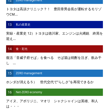
12
ZERO management
トヨタは高須クリニック？！ 豊田章男会長が運転するモリゾ
ウCM...
13
私の産業史
実録・産業史 12）トヨタは徳川家、エンジンは火縄銃 終焉を
迎え...
14
食・彩光
復活「音威子府そば」を食べる そば湯は焼酎を注ぎ、飲み干
し ...
15
ZERO management
ホンダが消える５） 世代交代で”らしさ”を再現できるか
16
Net-ZERO economy
アイヌ、アボリジニ、マオリ シャクシャインは英雄、和人
は・・・