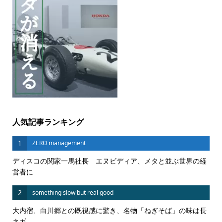
人気記事ランキング
1
ZERO management
ディスコの関家一馬社長 エヌビディア、メタと並ぶ世界の経
営者に
2
something slow but real good
大内宿、白川郷との既視感に驚き、名物「ねぎそば」の味は長
ネギ...