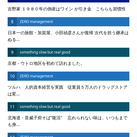
吉野家 １９８０年の倒産はワイン が引き金 こちらも習慣性
8
ZERO management
日本一の旅館・加賀屋、小田禎彦さんが復帰 次代を担う継承は
ぬる...
9
something slow but real good
京都・ウトロ地区を初めて訪れました。
10
ZERO management
ツルハ 人的資本経営を実践 従業員５万人のドラッグストア
は変...
11
something slow but real good
北海道・音威子府そば”復活” 忘れられない味は、いつもまで
も身...