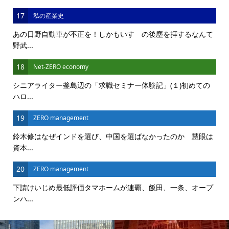
17
私の産業史
あの日野自動車が不正を！しかもいすゞの後塵を拝するなんて
野武...
18
Net-ZERO economy
シニアライター釜島辺の「求職セミナー体験記」(１)初めての
ハロ...
19
ZERO management
鈴木修はなぜインドを選び、中国を選ばなかったのか 慧眼は
資本...
20
ZERO management
下請けいじめ最低評価タマホームが連覇、飯田、一条、オープ
ンハ...