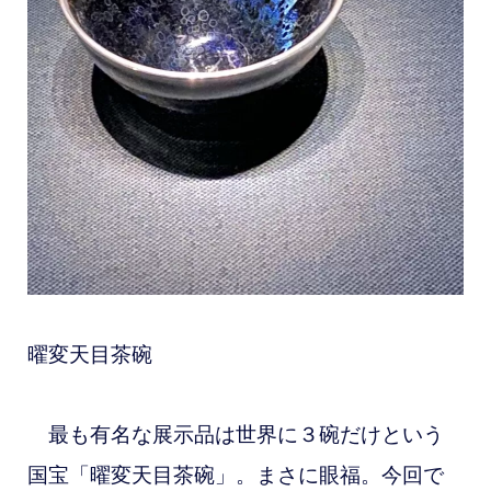
曜変天目茶碗
最も有名な展示品は世界に３碗だけという
国宝「曜変天目茶碗」。まさに眼福。今回で