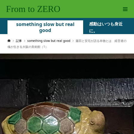
From to ZERO
something slow but real
感動はいつも身近
good
に。
記事
something slow but real good
藤田と安宅が語る本物とは 経営者の
魂が生きる大阪の美術館（1）