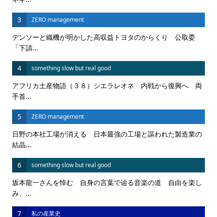
3
ZERO management
デンソーと織機が明かした高収益トヨタのからくり 公取委
「下請...
4
something slow but real good
アフリカ土産物語（３８）シエラレオネ 内戦から復興へ 両
手首...
5
ZERO management
日野の本社工場が消える 日本最強の工場と謳われた製造業の
結晶...
6
something slow but real good
坂本龍一さんを悼む 自身の言葉で辿る音楽の道 自由を楽し
み、...
7
私の産業史