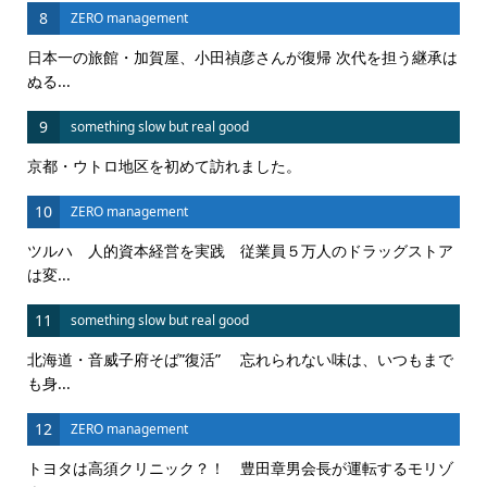
8
ZERO management
日本一の旅館・加賀屋、小田禎彦さんが復帰 次代を担う継承は
ぬる...
9
something slow but real good
京都・ウトロ地区を初めて訪れました。
10
ZERO management
ツルハ 人的資本経営を実践 従業員５万人のドラッグストア
は変...
11
something slow but real good
北海道・音威子府そば”復活” 忘れられない味は、いつもまで
も身...
12
ZERO management
トヨタは高須クリニック？！ 豊田章男会長が運転するモリゾ