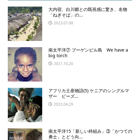
大内宿、白川郷との既視感に驚き、名物
「ねぎそば」の...
2023.07.08
南太平洋⑦ ブーゲンビル島 We have a
big torch
2021.10.20
アフリカ土産物語(5) ケニアのシングルマ
ザー ビーズ...
2022.04.29
南太平洋15「新しい枠組み」③「かつての
勇士」とどう向...