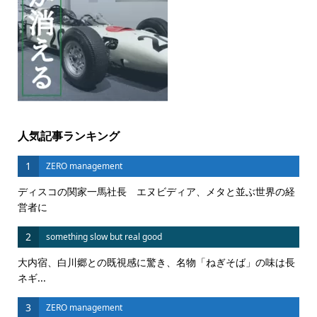
人気記事ランキング
1
ZERO management
ディスコの関家一馬社長 エヌビディア、メタと並ぶ世界の経
営者に
2
something slow but real good
大内宿、白川郷との既視感に驚き、名物「ねぎそば」の味は長
ネギ...
3
ZERO management