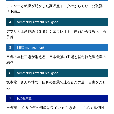
デンソーと織機が明かした高収益トヨタのからくり 公取委
「下請...
4
something slow but real good
アフリカ土産物語（３８）シエラレオネ 内戦から復興へ 両
手首...
5
ZERO management
日野の本社工場が消える 日本最強の工場と謳われた製造業の
結晶...
6
something slow but real good
坂本龍一さんを悼む 自身の言葉で辿る音楽の道 自由を楽し
み、...
7
私の産業史
吉野家 １９８０年の倒産はワイン が引き金 こちらも習慣性