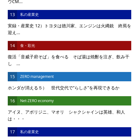
ウCM...
13
私の産業史
実録・産業史 12）トヨタは徳川家、エンジンは火縄銃 終焉を
迎え...
14
食・彩光
復活「音威子府そば」を食べる そば湯は焼酎を注ぎ、飲み干
し ...
15
ZERO management
ホンダが消える５） 世代交代で”らしさ”を再現できるか
16
Net-ZERO economy
アイヌ、アボリジニ、マオリ シャクシャインは英雄、和人
は・・・
17
私の産業史