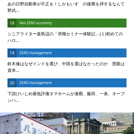
あの日野自動車が不正を！しかもいすゞの後塵を拝するなんて
野武...
18
Net-ZERO economy
シニアライター釜島辺の「求職セミナー体験記」(１)初めての
ハロ...
19
ZERO management
鈴木修はなぜインドを選び、中国を選ばなかったのか 慧眼は
資本...
20
ZERO management
下請けいじめ最低評価タマホームが連覇、飯田、一条、オープ
ンハ...