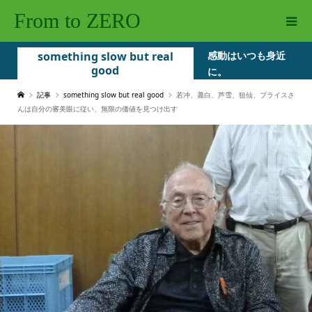
From to ZERO
something slow but real
感動はいつも身近
good
に。
記事
something slow but real good
若冲、蕭白、芦雪、狙仙、プライスさ
んは自分の審美眼に従い、無限の価値を見つけ出す