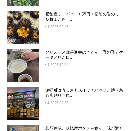
函館産ウニが７００万円！松前の岩のり１
０枚１万円！...
2025.02.16
クリスマスは善通寺のうどん「香の香」ケ
ーキと見た目...
2025.12.24
遠軽町はうまさもスイッチバック、焼き鳥
も店創りも東...
2026.02.23
悲願達成、猿払産ホタテを食す 味が濃く