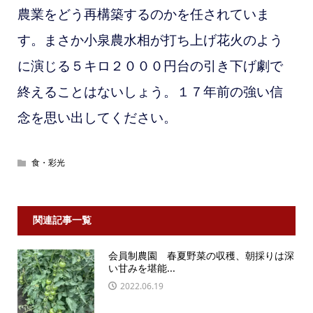
農業をどう再構築するのかを任されていま
す。まさか小泉農水相が打ち上げ花火のよう
に演じる５キロ２０００円台の引き下げ劇で
終えることはないしょう。１７年前の強い信
念を思い出してください。
食・彩光
関連記事一覧
会員制農園 春夏野菜の収穫、朝採りは深
い甘みを堪能...
2022.06.19