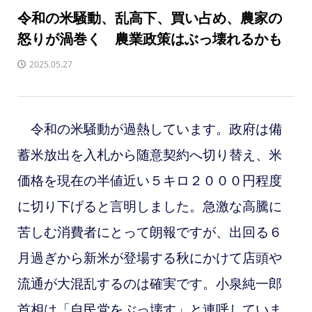
令和の米騒動、乱高下、買い占め、農家の
怒りが渦巻く 農業政策はぶっ壊れるかも
2025.05.27
令和の米騒動が過熱しています。政府は備
蓄米放出を入札から随意契約へ切り替え、米
価格を現在の半値近い５キロ２０００円程度
に切り下げると言明しました。急激な高騰に
苦しむ消費者にとって朗報ですが、出回る６
月過ぎから新米が登場する秋にかけて店頭や
流通が大混乱するのは確実です。小泉純一郎
首相は「自民党をぶっ壊す」と連呼していま