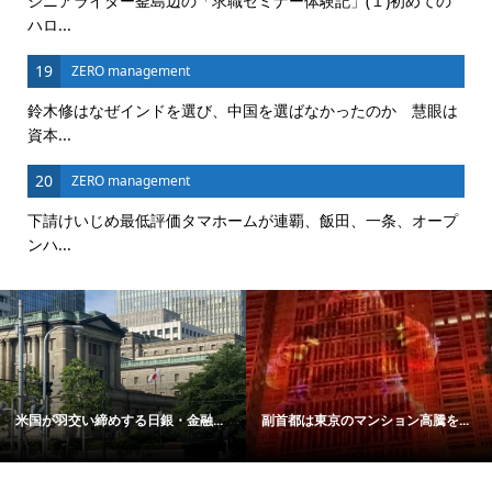
シニアライター釜島辺の「求職セミナー体験記」(１)初めての
ハロ...
19
ZERO management
鈴木修はなぜインドを選び、中国を選ばなかったのか 慧眼は
資本...
20
ZERO management
下請けいじめ最低評価タマホームが連覇、飯田、一条、オープ
ンハ...
米国が羽交い締めする日銀・金融...
副首都は東京のマンション高騰を...