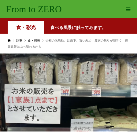
From to ZERO
食・彩光
食べる風景に触ってみます。
記事
食・彩光
令和の米騒動、乱高下、買い占め、農家の怒りが渦巻く 農
業政策はぶっ壊れるかも