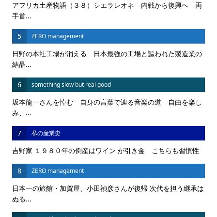
アフリカ土産物語（３８）シエラレオネ 内戦から復興へ 両
手首...
5
ZERO management
日野の本社工場が消える 日本最強の工場と謳われた製造業の
結晶...
6
something slow but real good
坂本龍一さんを悼む 自身の言葉で辿る音楽の道 自由を楽し
み、...
7
私の産業史
吉野家 １９８０年の倒産はワイン が引き金 こちらも習慣性
8
ZERO management
日本一の旅館・加賀屋、小田禎彦さんが復帰 次代を担う継承は
ぬる...