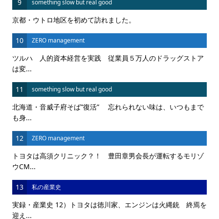
9
something slow but real good
京都・ウトロ地区を初めて訪れました。
10
ZERO management
ツルハ 人的資本経営を実践 従業員５万人のドラッグストア
は変...
11
something slow but real good
北海道・音威子府そば”復活” 忘れられない味は、いつもまで
も身...
12
ZERO management
トヨタは高須クリニック？！ 豊田章男会長が運転するモリゾ
ウCM...
13
私の産業史
実録・産業史 12）トヨタは徳川家、エンジンは火縄銃 終焉を
迎え...