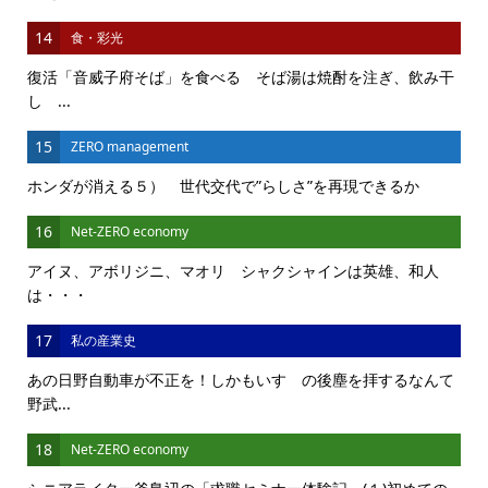
14
食・彩光
復活「音威子府そば」を食べる そば湯は焼酎を注ぎ、飲み干
し ...
15
ZERO management
ホンダが消える５） 世代交代で”らしさ”を再現できるか
16
Net-ZERO economy
アイヌ、アボリジニ、マオリ シャクシャインは英雄、和人
は・・・
17
私の産業史
あの日野自動車が不正を！しかもいすゞの後塵を拝するなんて
野武...
18
Net-ZERO economy