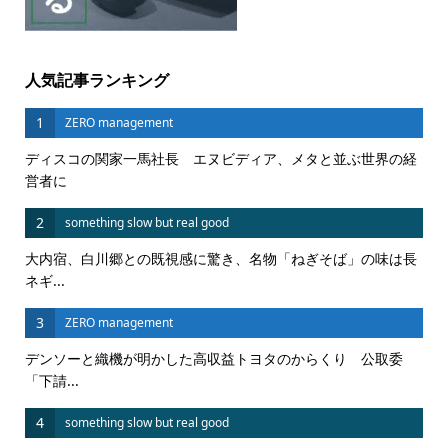
人気記事ランキング
1
ZERO management
ディスコの関家一馬社長 エヌビディア、メタと並ぶ世界の経
営者に
2
something slow but real good
大内宿、白川郷との既視感に驚き、名物「ねぎそば」の味は長
ネギ...
3
ZERO management
デンソーと織機が明かした高収益トヨタのからくり 公取委
「下請...
4
something slow but real good