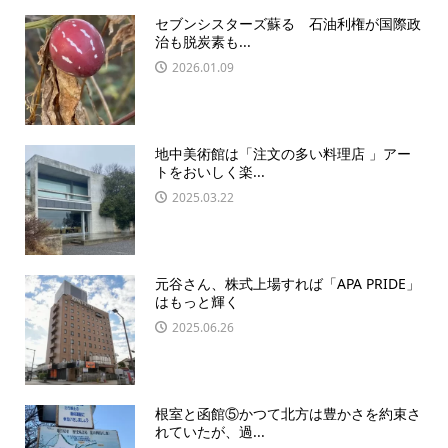
セブンシスターズ蘇る 石油利権が国際政
治も脱炭素も...
2026.01.09
地中美術館は「注文の多い料理店 」アー
トをおいしく楽...
2025.03.22
元谷さん、株式上場すれば「APA PRIDE」
はもっと輝く
2025.06.26
根室と函館⑤かつて北方は豊かさを約束さ
れていたが、過...