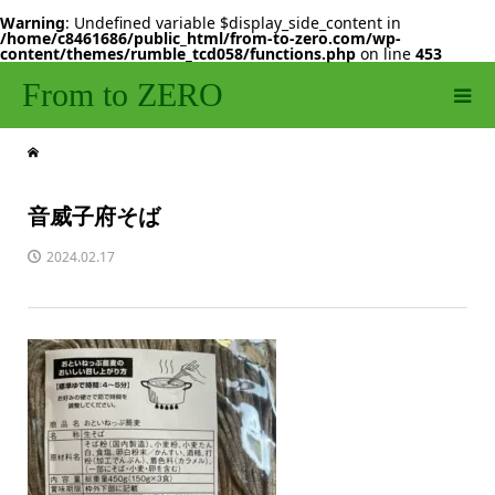
Warning
: Undefined variable $display_side_content in
/home/c8461686/public_html/from-to-zero.com/wp-
content/themes/rumble_tcd058/functions.php
on line
453
From to ZERO
音威子府そば
2024.02.17