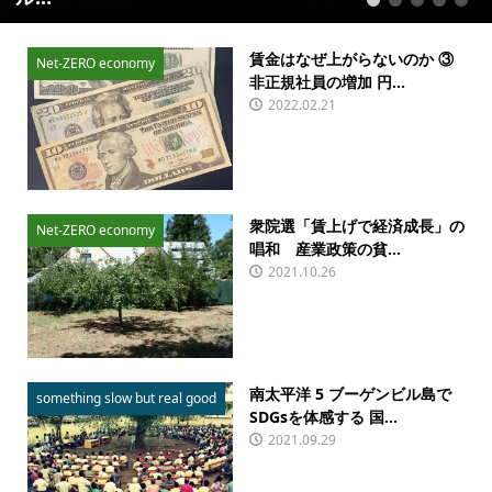
1
2
3
4
5
賃金はなぜ上がらないのか ③
Net-ZERO economy
非正規社員の増加 円...
2022.02.21
衆院選「賃上げで経済成長」の
Net-ZERO economy
唱和 産業政策の貧...
2021.10.26
南太平洋 5 ブーゲンビル島で
something slow but real good
SDGsを体感する 国...
2021.09.29