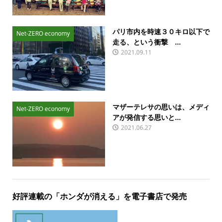
パリ市内を時速３０キロ以下で
Net-ZERO economy
走る、という衝撃 ...
2021.09.11
マザーテレサの思いは、メディ
Net-ZERO economy
アが発信する思いと...
2021.06.27
好評連載の「ホンダが消える」を電子書店で発売