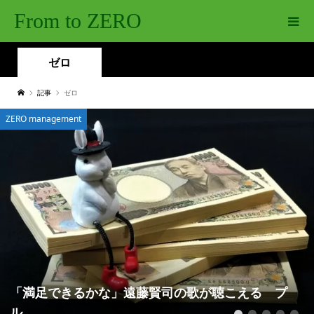
From to ZERO
ゼロ
記事
ゼロ
ZERO management
「満足できるかな」遠藤賢司の歌が聴こえる プ
ル...