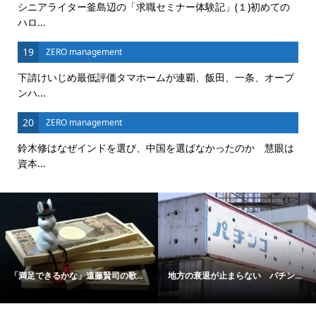
シニアライター釜島辺の「求職セミナー体験記」(１)初めての
ハロ...
19
ZERO management
下請けいじめ最低評価タマホームが連覇、飯田、一条、オープ
ンハ...
20
ZERO management
鈴木修はなぜインドを選び、中国を選ばなかったのか 慧眼は
資本...
「満足できるかな」遠藤賢司の歌...
地方の衰退が止まらない パチン...