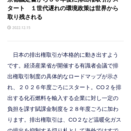
タート １世代遅れの環境政策は世界から
取り残される
2022.12.15
日本の排出権取引が本格的に動き出すよう
です。経済産業省が開催する有識者会議で排
出権取引制度の具体的なロードマップが示さ
れ、２０２６年度ごろにスタート。CO２を排
出する化石燃料を輸入する企業に対し一定の
負担を課す賦課金制度を２８年度ごろに加わ
ります。
排出権取引は、CO２など温暖化ガス
の排出を抑制する切り札として海外ではすで