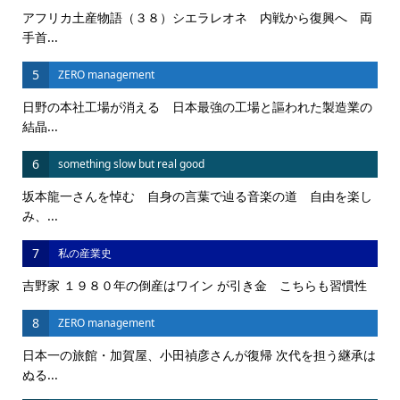
アフリカ土産物語（３８）シエラレオネ 内戦から復興へ 両
手首...
5
ZERO management
日野の本社工場が消える 日本最強の工場と謳われた製造業の
結晶...
6
something slow but real good
坂本龍一さんを悼む 自身の言葉で辿る音楽の道 自由を楽し
み、...
7
私の産業史
吉野家 １９８０年の倒産はワイン が引き金 こちらも習慣性
8
ZERO management
日本一の旅館・加賀屋、小田禎彦さんが復帰 次代を担う継承は
ぬる...