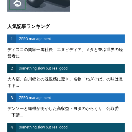
人気記事ランキング
1
ZERO management
ディスコの関家一馬社長 エヌビディア、メタと並ぶ世界の経
営者に
2
something slow but real good
大内宿、白川郷との既視感に驚き、名物「ねぎそば」の味は長
ネギ...
3
ZERO management
デンソーと織機が明かした高収益トヨタのからくり 公取委
「下請...
4
something slow but real good