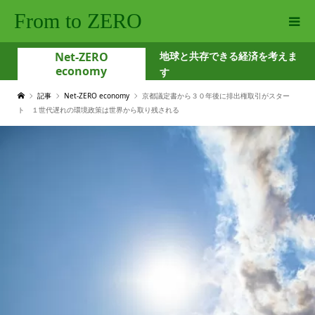
From to ZERO
Net-ZERO
地球と共存できる経済を考えま
economy
す
記事
Net-ZERO economy
京都議定書から３０年後に排出権取引がスター
ト １世代遅れの環境政策は世界から取り残される