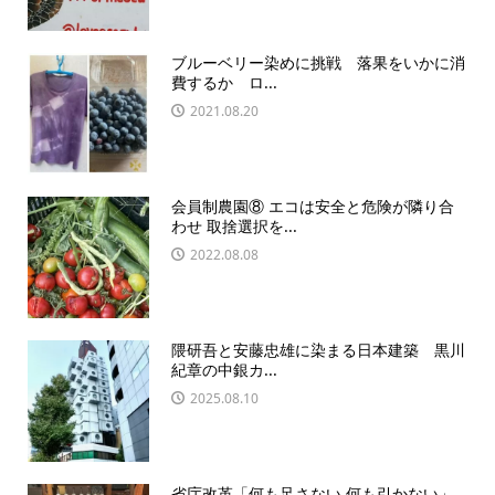
ブルーベリー染めに挑戦 落果をいかに消
費するか ロ...
2021.08.20
会員制農園⑧ エコは安全と危険が隣り合
わせ 取捨選択を...
2022.08.08
隈研吾と安藤忠雄に染まる日本建築 黒川
紀章の中銀カ...
2025.08.10
省庁改革「何も足さない 何も引かない」