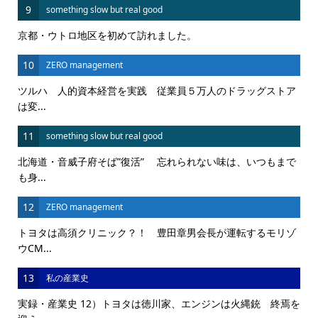
9
something slow but real good
京都・ウトロ地区を初めて訪れました。
10
ZERO management
ツルハ 人的資本経営を実践 従業員５万人のドラッグストア
は変...
11
something slow but real good
北海道・音威子府そば”復活” 忘れられない味は、いつもまで
も身...
12
ZERO management
トヨタは高須クリニック？！ 豊田章男会長が運転するモリゾ
ウCM...
13
私の産業史
実録・産業史 12）トヨタは徳川家、エンジンは火縄銃 終焉を