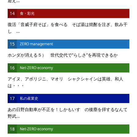
迎え...
14
食・彩光
復活「音威子府そば」を食べる そば湯は焼酎を注ぎ、飲み干
し ...
15
ZERO management
ホンダが消える５） 世代交代で”らしさ”を再現できるか
16
Net-ZERO economy
アイヌ、アボリジニ、マオリ シャクシャインは英雄、和人
は・・・
17
私の産業史
あの日野自動車が不正を！しかもいすゞの後塵を拝するなんて
野武...
18
Net-ZERO economy