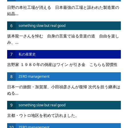
日野の本社工場が消える 日本最強の工場と謳われた製造業の
結晶...
6
something slow but real good
坂本龍一さんを悼む 自身の言葉で辿る音楽の道 自由を楽し
み、...
7
私の産業史
吉野家 １９８０年の倒産はワイン が引き金 こちらも習慣性
8
ZERO management
日本一の旅館・加賀屋、小田禎彦さんが復帰 次代を担う継承は
ぬる...
9
something slow but real good
京都・ウトロ地区を初めて訪れました。
10
ZERO management