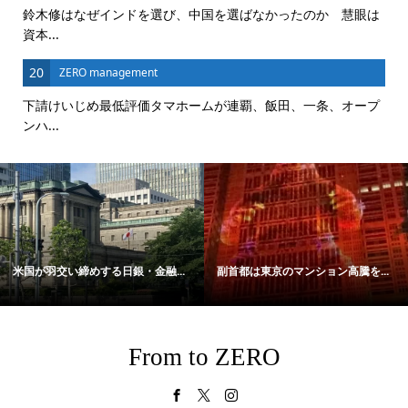
鈴木修はなぜインドを選び、中国を選ばなかったのか 慧眼は
資本...
20
ZERO management
下請けいじめ最低評価タマホームが連覇、飯田、一条、オープ
ンハ...
米国が羽交い締めする日銀・金融...
副首都は東京のマンション高騰を...
From to ZERO