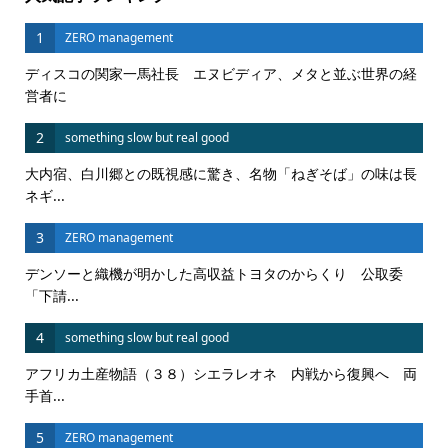
1
ZERO management
ディスコの関家一馬社長 エヌビディア、メタと並ぶ世界の経
営者に
2
something slow but real good
大内宿、白川郷との既視感に驚き、名物「ねぎそば」の味は長
ネギ...
3
ZERO management
デンソーと織機が明かした高収益トヨタのからくり 公取委
「下請...
4
something slow but real good
アフリカ土産物語（３８）シエラレオネ 内戦から復興へ 両
手首...
5
ZERO management