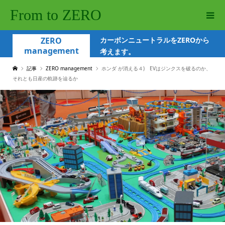
From to ZERO
ZERO
カーボンニュートラルをZEROから
management
考えます。
記事
ZERO management
ホンダ が消える４) EVはジンクスを破るのか、
それとも日産の軌跡を辿るか