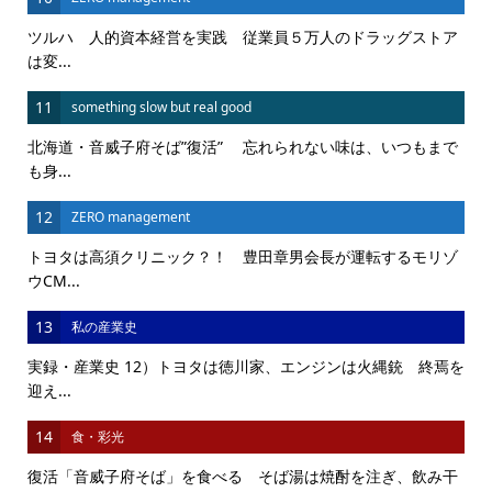
ツルハ 人的資本経営を実践 従業員５万人のドラッグストア
は変...
11
something slow but real good
北海道・音威子府そば”復活” 忘れられない味は、いつもまで
も身...
12
ZERO management
トヨタは高須クリニック？！ 豊田章男会長が運転するモリゾ
ウCM...
13
私の産業史
実録・産業史 12）トヨタは徳川家、エンジンは火縄銃 終焉を
迎え...
14
食・彩光
復活「音威子府そば」を食べる そば湯は焼酎を注ぎ、飲み干