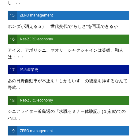
し ...
15
ZERO management
ホンダが消える５） 世代交代で”らしさ”を再現できるか
16
Net-ZERO economy
アイヌ、アボリジニ、マオリ シャクシャインは英雄、和人
は・・・
17
私の産業史
あの日野自動車が不正を！しかもいすゞの後塵を拝するなんて
野武...
18
Net-ZERO economy
シニアライター釜島辺の「求職セミナー体験記」(１)初めての
ハロ...
19
ZERO management