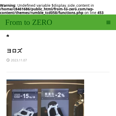
Warning
: Undefined variable $display_side_content in
/home/c8461686/public_html/from-to-zero.com/wp-
content/themes/rumble_tcd058/functions.php
on line
453
From to ZERO
ヨロズ
2023.11.07