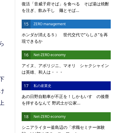
復活「音威子府そば」を食べる そば湯は焼酎
を注ぎ、飲み干し 麺とそば...
15
ZERO management
ホンダが消える５） 世代交代で”らしさ”を再
現できるか
ら
16
Net-ZERO economy
アイヌ、アボリジニ、マオリ シャクシャイン
は英雄、和人は・・・
下
17
私の産業史
け
あの日野自動車が不正を！しかもいすゞの後塵
上
を拝するなんて 野武士が公家...
18
Net-ZERO economy
シニアライター釜島辺の「求職セミナー体験