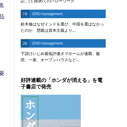
記」(１)初めてのハローワーク
名
19
ZERO management
品
鈴木修はなぜインドを選び、中国を選ばなかっ
たのか 慧眼は資本主義より...
20
ZERO management
下請けいじめ最低評価タマホームが連覇、飯
田、一条、オープンハウスなど...
菱
好評連載の「ホンダが消える」を電
子書店で発売