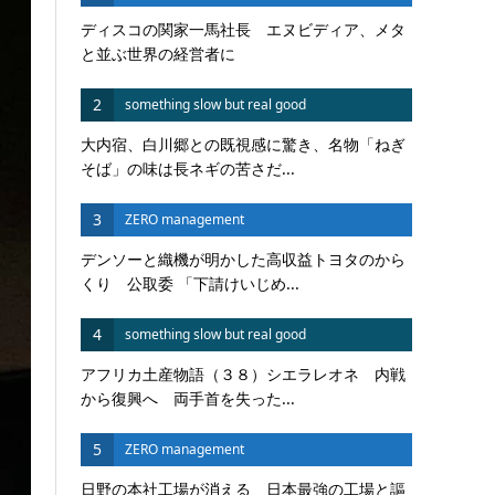
ディスコの関家一馬社長 エヌビディア、メタ
と並ぶ世界の経営者に
2
something slow but real good
大内宿、白川郷との既視感に驚き、名物「ねぎ
そば」の味は長ネギの苦さだ...
3
ZERO management
デンソーと織機が明かした高収益トヨタのから
くり 公取委 「下請けいじめ...
4
something slow but real good
アフリカ土産物語（３８）シエラレオネ 内戦
から復興へ 両手首を失った...
5
ZERO management
日野の本社工場が消える 日本最強の工場と謳