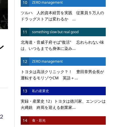
10
ZERO management
ツルハ 人的資本経営を実践 従業員５万人の
ドラッグストアは変わるか ...
11
something slow but real good
北海道・音威子府そば”復活” 忘れられない味
ン
は、いつもまでも身体に染み...
12
ZERO management
トヨタは高須クリニック？！ 豊田章男会長が
運転するモリゾウCM 英語＋...
13
私の産業史
実録・産業史 12）トヨタは徳川家、エンジンは
火縄銃 終焉を迎える創業家...
２
14
食・彩光