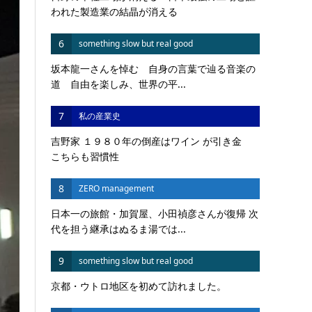
われた製造業の結晶が消える
6
something slow but real good
坂本龍一さんを悼む 自身の言葉で辿る音楽の
道 自由を楽しみ、世界の平...
7
私の産業史
吉野家 １９８０年の倒産はワイン が引き金
こちらも習慣性
8
ZERO management
日本一の旅館・加賀屋、小田禎彦さんが復帰 次
代を担う継承はぬるま湯では...
9
something slow but real good
京都・ウトロ地区を初めて訪れました。