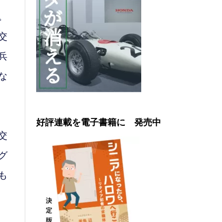
。
交
兵
な
好評連載を電子書籍に 発売中
交
グ
も