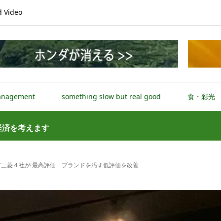
Video
anagement
something slow but real good
食・彩光
経済を考えます
三菱４社が 最高評価 ブランドを汚す低評価を改善