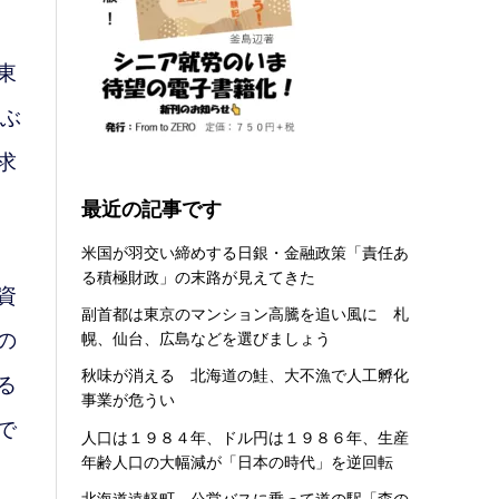
東
ぶ
求
最近の記事です
米国が羽交い締めする日銀・金融政策「責任あ
る積極財政」の末路が見えてきた
資
副首都は東京のマンション高騰を追い風に 札
幌、仙台、広島などを選びましょう
の
秋味が消える 北海道の鮭、大不漁で人工孵化
る
事業が危うい
で
人口は１９８４年、ドル円は１９８６年、生産
年齢人口の大幅減が「日本の時代」を逆回転
北海道遠軽町 公営バスに乗って道の駅「森の