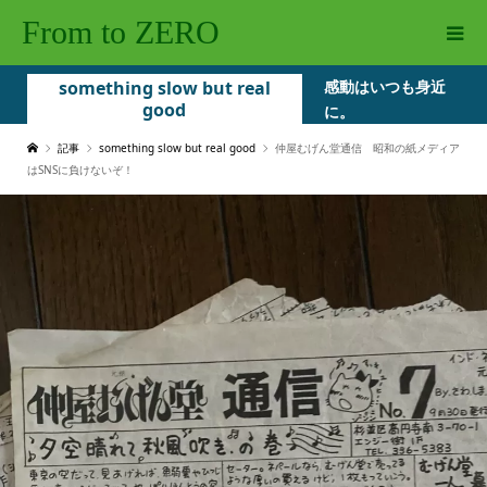
From to ZERO
something slow but real
感動はいつも身近
good
に。
記事
something slow but real good
仲屋むげん堂通信 昭和の紙メディア
はSNSに負けないぞ！