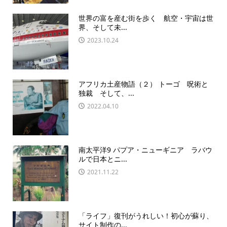
世界の富を産む街を歩く 航空・宇宙は世
界、そして未...
2023.10.24
アフリカ土産物語（２） トーゴ 呪術と
独裁 そして、...
2022.04.10
南太平洋9 パプア・ニューギニア ラバウ
ルで日本とニ...
2021.11.22
「ライフ」復刊がうれしい！初心が蘇り、
サイト制作の...