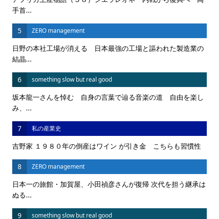
手首...
5
ZERO management
日野の本社工場が消える 日本最強の工場と謳われた製造業の
結晶...
6
something slow but real good
坂本龍一さんを悼む 自身の言葉で辿る音楽の道 自由を楽し
み、...
7
私の産業史
吉野家 １９８０年の倒産はワイン が引き金 こちらも習慣性
8
ZERO management
日本一の旅館・加賀屋、小田禎彦さんが復帰 次代を担う継承は
ぬる...
9
something slow but real good