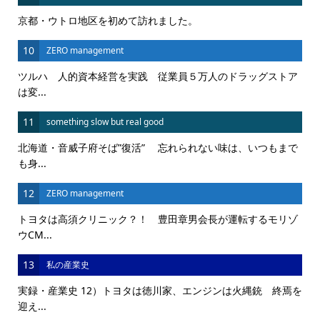
京都・ウトロ地区を初めて訪れました。
10
ZERO management
ツルハ 人的資本経営を実践 従業員５万人のドラッグストア
は変...
11
something slow but real good
北海道・音威子府そば”復活” 忘れられない味は、いつもまで
も身...
12
ZERO management
トヨタは高須クリニック？！ 豊田章男会長が運転するモリゾ
ウCM...
13
私の産業史
実録・産業史 12）トヨタは徳川家、エンジンは火縄銃 終焉を
迎え...