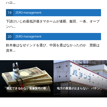
ハロ...
19
ZERO management
下請けいじめ最低評価タマホームが連覇、飯田、一条、オープ
ンハ...
20
ZERO management
鈴木修はなぜインドを選び、中国を選ばなかったのか 慧眼は
資本...
「満足できるかな」遠藤賢司の歌...
地方の衰退が止まらない パチン...