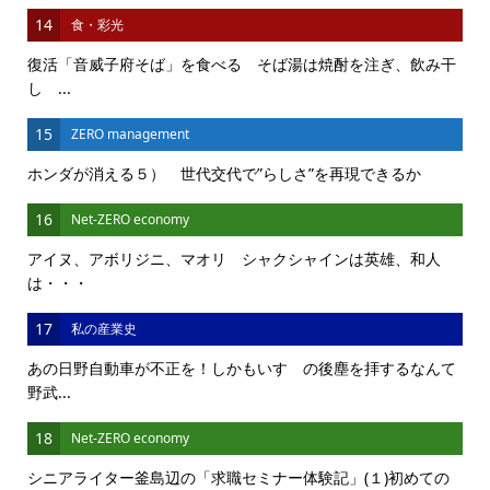
14
食・彩光
復活「音威子府そば」を食べる そば湯は焼酎を注ぎ、飲み干
し ...
15
ZERO management
ホンダが消える５） 世代交代で”らしさ”を再現できるか
16
Net-ZERO economy
アイヌ、アボリジニ、マオリ シャクシャインは英雄、和人
は・・・
17
私の産業史
あの日野自動車が不正を！しかもいすゞの後塵を拝するなんて
野武...
18
Net-ZERO economy
シニアライター釜島辺の「求職セミナー体験記」(１)初めての