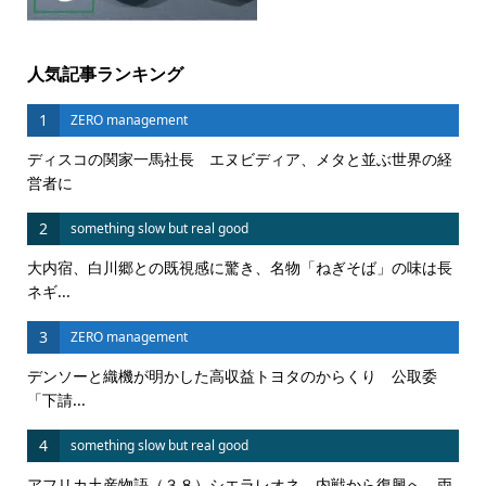
人気記事ランキング
1
ZERO management
ディスコの関家一馬社長 エヌビディア、メタと並ぶ世界の経
営者に
2
something slow but real good
大内宿、白川郷との既視感に驚き、名物「ねぎそば」の味は長
ネギ...
3
ZERO management
デンソーと織機が明かした高収益トヨタのからくり 公取委
「下請...
4
something slow but real good
アフリカ土産物語（３８）シエラレオネ 内戦から復興へ 両