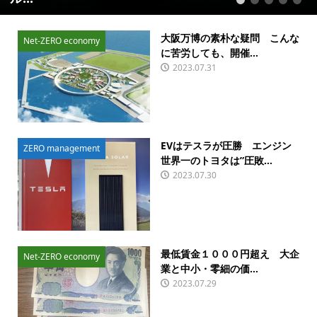
1
2
3
4
5
大阪万博の素朴な疑問 こんな
Net-ZERO economy
に苦労しても、開催...
2023.07.31
EVはテスラが圧勝 エンジン
ZERO management
世界一のトヨタは”圧敗...
2023.07.30
最低賃金１０００円超え 大企
Net-ZERO economy
業と中小・零細の価...
2023.07.29