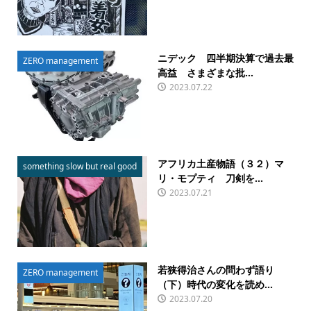
ニデック 四半期決算で過去最
ZERO management
高益 さまざまな批...
2023.07.22
アフリカ土産物語（３２）マ
something slow but real good
リ・モプティ 刀剣を...
2023.07.21
若狭得治さんの問わず語り
ZERO management
（下）時代の変化を読め...
2023.07.20