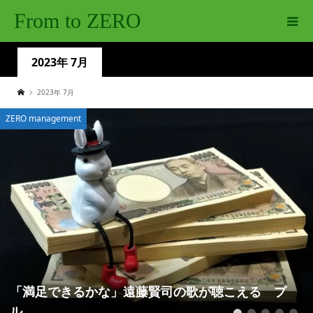
From to ZERO
2023年 7月
2023年 7月
ZERO management
「満足できるかな」遠藤賢司の歌が聴こえる プ
ル...