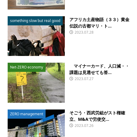
アフリカ土産物語（３３）黄金
something slow but real good
伝説の古都マリ・ト...
2023.07.28
マイナーカード、人口減・・
Net-ZERO economy
課題は見透せても答...
2023.07.27
そごう・西武労組がスト権確
ZERO management
立、M&Aで労使交...
2023.07.26