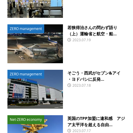
若狭得治さんの問わず語り
ZERO management
（上）運輸省と航空・船...
2023.07.19
そごう・西武がセブン&アイ
ZERO management
・ヨドバシに反発...
2023.07.18
英国のTPP加盟に違和感 アジ
Net-ZERO economy
ア太平洋を超える自由...
2023.07.17