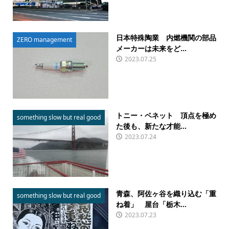
日本特殊陶業 内燃機関の部品
ZERO management
メーカーは未来をど...
2023.07.25
トニー・ベネット 頂点を極め
something slow but real good
た後も、新たな才能...
2023.07.24
青森、阿佐ヶ谷を織り込む「重
something slow but real good
ね着」 屋台「栃木...
2023.07.23