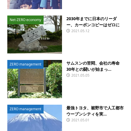
2030年までに日本のリーダ
Net-ZERO economy
ー、カーボンコピーはゼロに
2021.05.12
サムスンの苦悶、会社の寿命
ZERO management
30年との闘いが始まっ...
2021.05.05
最強トヨタ、裾野市で人工都市
ZERO management
ウーブンシティを実...
2021.05.01