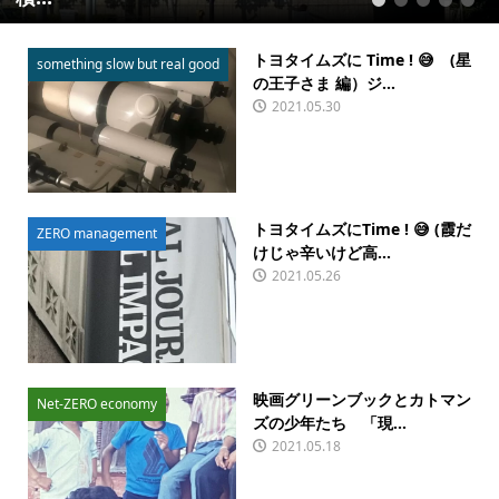
1
2
3
4
5
トヨタイムズに Time ! 😅 (星
something slow but real good
の王子さま 編）ジ...
2021.05.30
トヨタイムズにTime ! 😅 (霞だ
ZERO management
けじゃ辛いけど高...
2021.05.26
映画グリーンブックとカトマン
Net-ZERO economy
ズの少年たち 「現...
2021.05.18