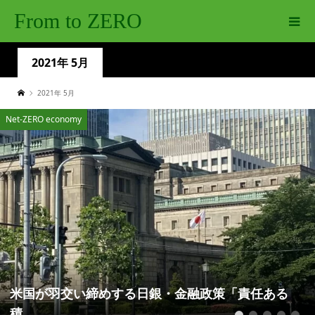
From to ZERO
2021年 5月
2021年 5月
Net-ZERO economy
米国が羽交い締めする日銀・金融政策「責任ある
積...