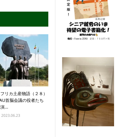
アフリカ土産物語（２８）
OAU首脳会議の役者たち
演...
2023.06.23