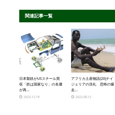
関連記事一覧
日本製鉄がUSスチール買
アフリカ土産物語(20)ナイ
収「鉄は国家なり」の名優
ジェリアの洗礼 恐怖の爆
が再...
走...
2023.12.19
2022.08.12