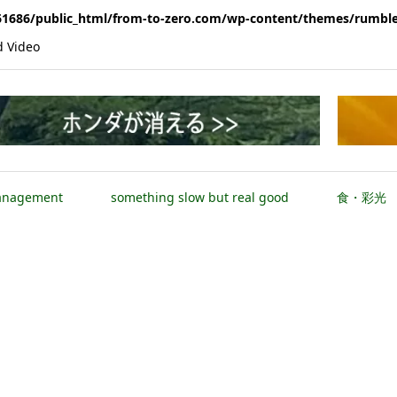
1686/public_html/from-to-zero.com/wp-content/themes/rumble
Video
anagement
something slow but real good
食・彩光