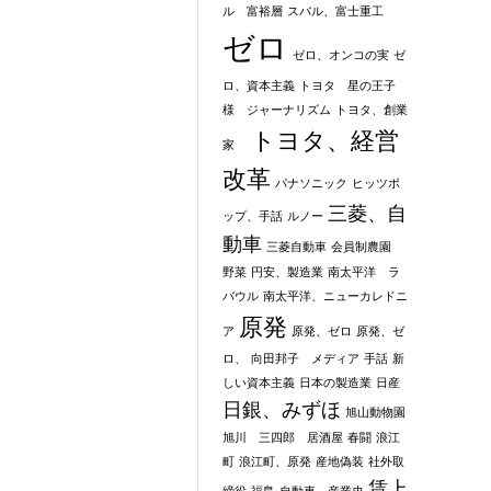
ル 富裕層
スバル、富士重工
ゼロ
ゼロ、オンコの実
ゼ
ロ、資本主義
トヨタ 星の王子
様 ジャーナリズム
トヨタ、創業
トヨタ、経営
家
改革
パナソニック
ヒッツポ
三菱、自
ップ、手話
ルノー
動車
三菱自動車
会員制農園
野菜
円安、製造業
南太平洋 ラ
バウル
南太平洋、ニューカレドニ
原発
ア
原発、ゼロ
原発、ゼ
ロ、
向田邦子 メディア
手話
新
しい資本主義
日本の製造業
日産
日銀、みずほ
旭山動物園
旭川 三四郎 居酒屋
春闘
浪江
町
浪江町、原発
産地偽装
社外取
賃上
締役
福島
自動車、産業史