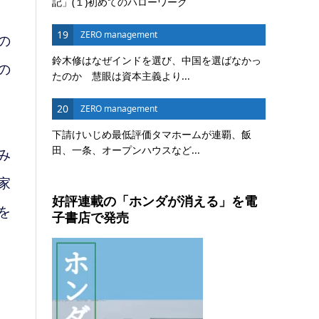
記」(１)初めてのハローワーク
19
ZERO management
の
鈴木修はなぜインドを選び、中国を選ばなかっ
の
たのか 慧眼は資本主義より...
20
ZERO management
下請けいじめ最低評価タマホームが連覇、飯
田、一条、オープンハウスなど...
み
家
好評連載の「ホンダが消える」を電
を
子書店で発売