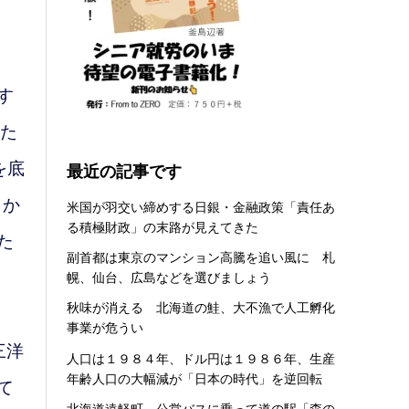
す
いた
を底
最近の記事です
よか
米国が羽交い締めする日銀・金融政策「責任あ
る積極財政」の末路が見えてきた
た
副首都は東京のマンション高騰を追い風に 札
幌、仙台、広島などを選びましょう
秋味が消える 北海道の鮭、大不漁で人工孵化
事業が危うい
三洋
人口は１９８４年、ドル円は１９８６年、生産
年齢人口の大幅減が「日本の時代」を逆回転
て
北海道遠軽町 公営バスに乗って道の駅「森の