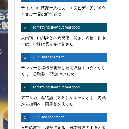
ディスコの関家一馬社長 エヌビディア、メタ
と並ぶ世界の経営者に
2
something slow but real good
大内宿、白川郷との既視感に驚き、名物「ねぎ
そば」の味は長ネギの苦さだ...
3
ZERO management
デンソーと織機が明かした高収益トヨタのから
くり 公取委 「下請けいじめ...
4
something slow but real good
アフリカ土産物語（３８）シエラレオネ 内戦
から復興へ 両手首を失った...
5
ZERO management
日野の本社工場が消える 日本最強の工場と謳