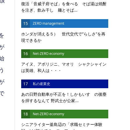
誤
復活「音威子府そば」を食べる そば湯は焼酎
を注ぎ、飲み干し 麺とそば...
15
ZERO management
ホンダが消える５） 世代交代で”らしさ”を再
を
現できるか
が
16
Net-ZERO economy
始
アイヌ、アボリジニ、マオリ シャクシャイン
う
は英雄、和人は・・・
が
17
私の産業史
で
あの日野自動車が不正を！しかもいすゞの後塵
を拝するなんて 野武士が公家...
18
Net-ZERO economy
シニアライター釜島辺の「求職セミナー体験