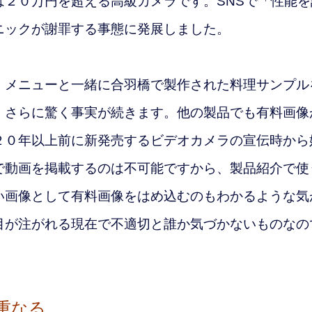
は２０万円を超える高級カメラです。
SNSで「性能を
ニックが謝罪する事態に発展しました。
メニューと一緒に合羽橋で製作された料理サンプル
。さらに驚く事実が続きます。他
の製品でも有料画像
２０年以上前に新発売するビデオカメラの宣伝時から
で動画を掲載するのは不可能ですから、製品紹介で使
い画像として有料画像をはめ込むのもわかるような気
目が注がれる現在で
不適切と誰か気づかないものなの
重なる