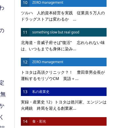
10
ZERO management
わ
ツルハ 人的資本経営を実践 従業員５万人の
ドラッグストアは変わるか ...
の
11
something slow but real good
北海道・音威子府そば”復活” 忘れられない味
は、いつもまでも身体に染み...
12
ZERO management
トヨタは高須クリニック？！ 豊田章男会長が
運転するモリゾウCM 英語＋...
定
13
私の産業史
い無
実録・産業史 12）トヨタは徳川家、エンジンは
か
火縄銃 終焉を迎える創業家...
く
14
食・彩光