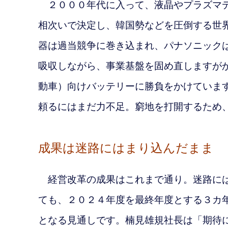
２０００年代に入って、液晶やプラズマデ
相次いで決定し、韓国勢などを
圧倒する世
器は過当競争に巻き込まれ、パナソニック
吸収しながら、事業基盤を固め直しますが
動車）向けバッテリーに勝負をかけていま
頼るにはまだ力不足。窮地を打開するため
成果は迷路にはまり込んだまま
経営改革の成果はこれまで通り。迷路には
ても、２０２４
年度を最終年度とする３カ
となる見通しです。楠見雄規社長は「期待