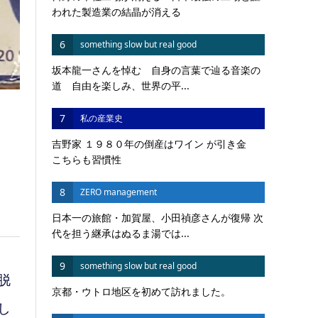
われた製造業の結晶が消える
6
something slow but real good
坂本龍一さんを悼む 自身の言葉で辿る音楽の
道 自由を楽しみ、世界の平...
7
私の産業史
吉野家 １９８０年の倒産はワイン が引き金
こちらも習慣性
8
ZERO management
日本一の旅館・加賀屋、小田禎彦さんが復帰 次
代を担う継承はぬるま湯では...
9
something slow but real good
脱
京都・ウトロ地区を初めて訪れました。
し