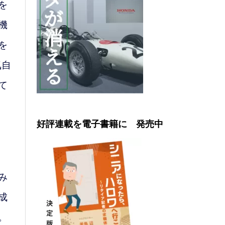
を
機
を
気自
て
好評連載を電子書籍に 発売中
み
成
。