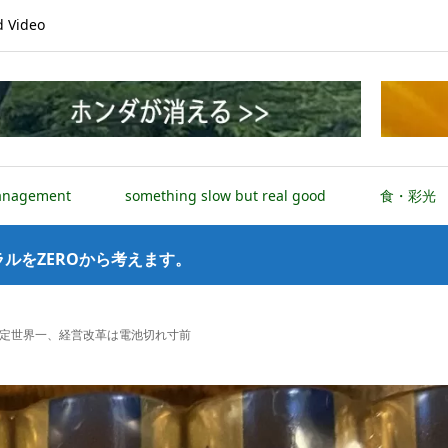
Video
anagement
something slow but real good
食・彩光
ルをZEROから考えます。
定世界一、経営改革は電池切れ寸前