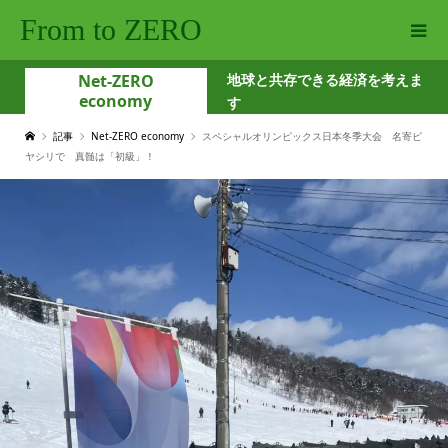
From to ZERO
Net-ZERO
地球と共存できる経済を考えま
economy
す
記事
Net-ZERO economy
スペシャルオリンピックス日本冬季大会 名寄ピ
ヤシリで 真髄は「初級」！