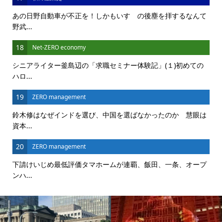
あの日野自動車が不正を！しかもいすゞの後塵を拝するなんて
野武...
18
Net-ZERO economy
シニアライター釜島辺の「求職セミナー体験記」(１)初めての
ハロ...
19
ZERO management
鈴木修はなぜインドを選び、中国を選ばなかったのか 慧眼は
資本...
20
ZERO management
下請けいじめ最低評価タマホームが連覇、飯田、一条、オープ
ンハ...