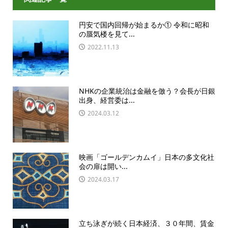
円安で国内回帰が始まるか① 令和に昭和
の蜃気楼を見て...
2022.11.13
NHKの企業統治は金融を倣う？会長が日銀
出身、経営委は...
2024.03.12
映画「ゴールデンカムイ」日本の多文化社
会の扉は開い...
2024.03.17
立ち泳ぎが続く日本経済、３０年間、賃金