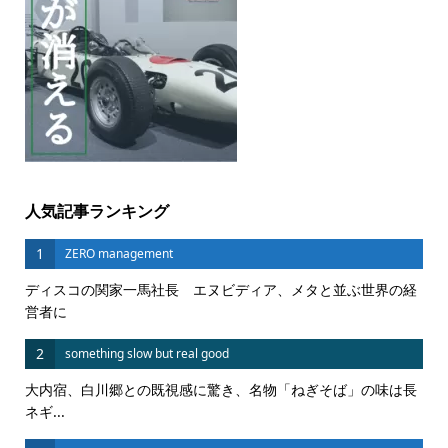
人気記事ランキング
1
ZERO management
ディスコの関家一馬社長 エヌビディア、メタと並ぶ世界の経
営者に
2
something slow but real good
大内宿、白川郷との既視感に驚き、名物「ねぎそば」の味は長
ネギ...