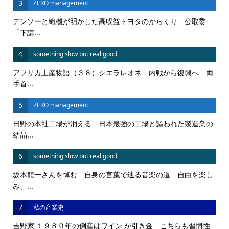
3
ZERO management
デンソーと織機が明かした高収益トヨタのからくり 公取委
「下請...
4
something slow but real good
アフリカ土産物語（３８）シエラレオネ 内戦から復興へ 両
手首...
5
ZERO management
日野の本社工場が消える 日本最強の工場と謳われた製造業の
結晶...
6
something slow but real good
坂本龍一さんを悼む 自身の言葉で辿る音楽の道 自由を楽し
み、...
7
私の産業史
吉野家 １９８０年の倒産はワイン が引き金 こちらも習慣性