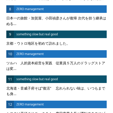
8
ZERO management
日本一の旅館・加賀屋、小田禎彦さんが復帰 次代を担う継承は
ぬる...
9
something slow but real good
京都・ウトロ地区を初めて訪れました。
10
ZERO management
ツルハ 人的資本経営を実践 従業員５万人のドラッグストア
は変...
11
something slow but real good
北海道・音威子府そば”復活” 忘れられない味は、いつもまで
も身...
12
ZERO management