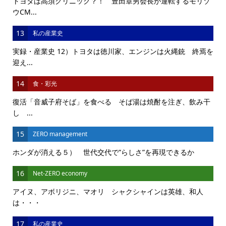
トヨタは高須クリニック？！ 豊田章男会長が運転するモリゾ
ウCM...
13
私の産業史
実録・産業史 12）トヨタは徳川家、エンジンは火縄銃 終焉を
迎え...
14
食・彩光
復活「音威子府そば」を食べる そば湯は焼酎を注ぎ、飲み干
し ...
15
ZERO management
ホンダが消える５） 世代交代で”らしさ”を再現できるか
16
Net-ZERO economy
アイヌ、アボリジニ、マオリ シャクシャインは英雄、和人
は・・・
17
私の産業史