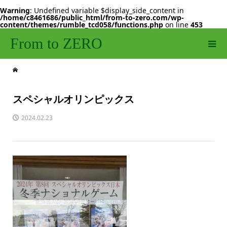
Warning
: Undefined variable $display_side_content in
/home/c8461686/public_html/from-to-zero.com/wp-
content/themes/rumble_tcd058/functions.php
on line
453
From to ZERO
スペシャルオリンピックス
2024.02.23