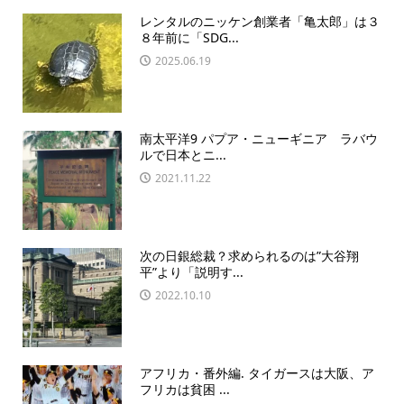
レンタルのニッケン創業者「亀太郎」は３
８年前に「SDG...
2025.06.19
南太平洋9 パプア・ニューギニア ラバウ
ルで日本とニ...
2021.11.22
次の日銀総裁？求められるのは”大谷翔
平”より「説明す...
2022.10.10
アフリカ・番外編. タイガースは大阪、ア
フリカは貧困 ...