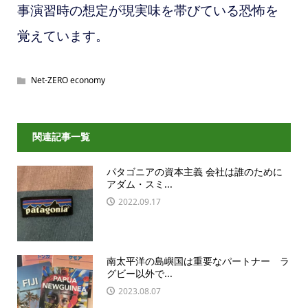
事演習時の想定が現実味を帯びている恐怖を
覚えています。
Net-ZERO economy
関連記事一覧
パタゴニアの資本主義 会社は誰のために
アダム・スミ...
2022.09.17
南太平洋の島嶼国は重要なパートナー ラ
グビー以外で...
2023.08.07