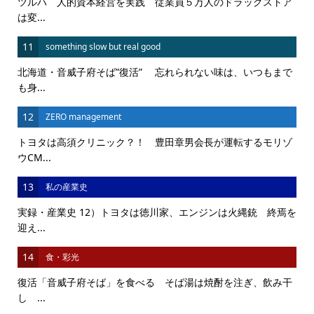
ツルハ 人的資本経営を実践 従業員５万人のドラッグストア
は変...
11
something slow but real good
北海道・音威子府そば”復活” 忘れられない味は、いつもまで
も身...
12
ZERO management
トヨタは高須クリニック？！ 豊田章男会長が運転するモリゾ
ウCM...
13
私の産業史
実録・産業史 12）トヨタは徳川家、エンジンは火縄銃 終焉を
迎え...
14
食・彩光
復活「音威子府そば」を食べる そば湯は焼酎を注ぎ、飲み干
し ...