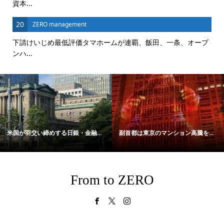
資本...
20
ZERO management
下請けいじめ最低評価タマホームが連覇、飯田、一条、オープ
ンハ...
米国が羽交い締めする日銀・金融...
副首都は東京のマンション高騰を...
From to ZERO