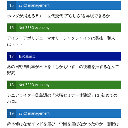
15
ZERO management
ホンダが消える５） 世代交代で”らしさ”を再現できるか
16
Net-ZERO economy
アイヌ、アボリジニ、マオリ シャクシャインは英雄、和人
は・・・
17
私の産業史
あの日野自動車が不正を！しかもいすゞの後塵を拝するなんて
野武...
18
Net-ZERO economy
シニアライター釜島辺の「求職セミナー体験記」(１)初めての
ハロ...
19
ZERO management
鈴木修はなぜインドを選び、中国を選ばなかったのか 慧眼は