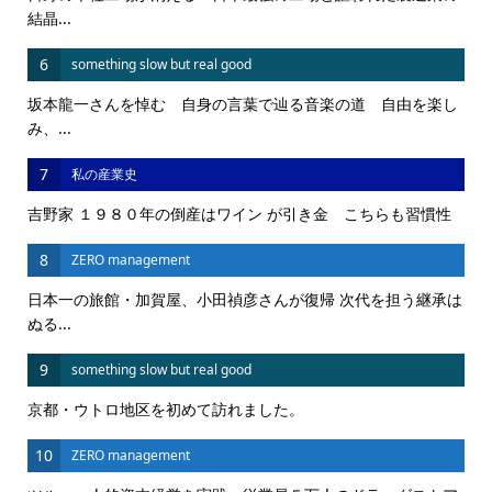
結晶...
6
something slow but real good
坂本龍一さんを悼む 自身の言葉で辿る音楽の道 自由を楽し
み、...
7
私の産業史
吉野家 １９８０年の倒産はワイン が引き金 こちらも習慣性
8
ZERO management
日本一の旅館・加賀屋、小田禎彦さんが復帰 次代を担う継承は
ぬる...
9
something slow but real good
京都・ウトロ地区を初めて訪れました。
10
ZERO management