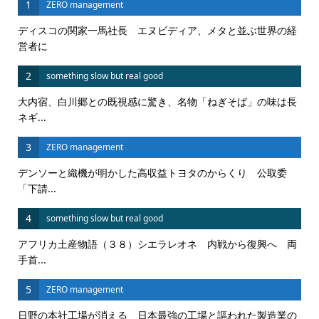
1
ZERO management
ディスコの関家一馬社長 エヌビディア、メタと並ぶ世界の経
営者に
2
something slow but real good
大内宿、白川郷との既視感に驚き、名物「ねぎそば」の味は長
ネギ...
3
ZERO management
デンソーと織機が明かした高収益トヨタのからくり 公取委
「下請...
4
something slow but real good
アフリカ土産物語（３８）シエラレオネ 内戦から復興へ 両
手首...
5
ZERO management
日野の本社工場が消える 日本最強の工場と謳われた製造業の