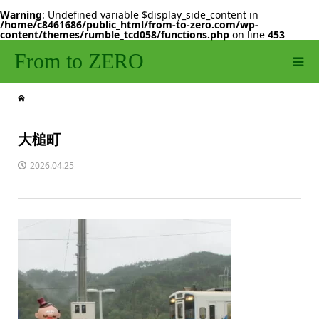
Warning
: Undefined variable $display_side_content in
/home/c8461686/public_html/from-to-zero.com/wp-
content/themes/rumble_tcd058/functions.php
on line
453
From to ZERO
大槌町
2026.04.25