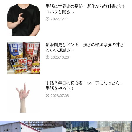
手話に世界史の足跡 所作から教科書がパ
ラパラと開き...
2022.12.11
新浪剛史とドンキ 強さの根源は脇の甘さ
といい加減さ...
2025.10.20
手話３年目の初心者 シニアになったら、
手話をやろう！
2023.07.03