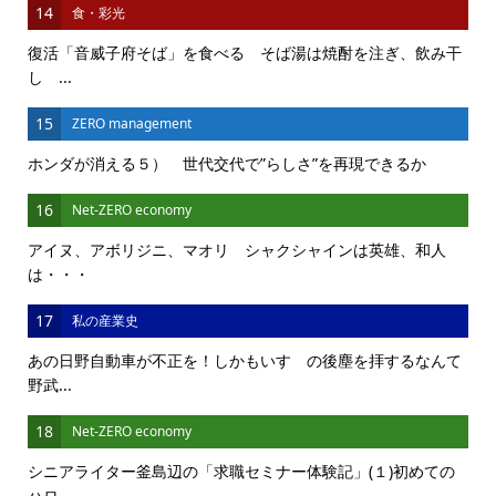
14
食・彩光
復活「音威子府そば」を食べる そば湯は焼酎を注ぎ、飲み干
し ...
15
ZERO management
ホンダが消える５） 世代交代で”らしさ”を再現できるか
16
Net-ZERO economy
アイヌ、アボリジニ、マオリ シャクシャインは英雄、和人
は・・・
17
私の産業史
あの日野自動車が不正を！しかもいすゞの後塵を拝するなんて
野武...
18
Net-ZERO economy
シニアライター釜島辺の「求職セミナー体験記」(１)初めての
ハロ...