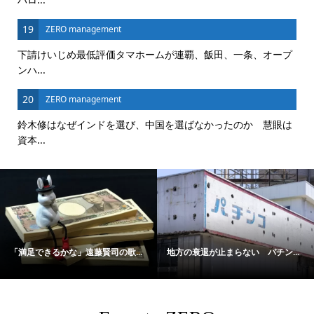
19
ZERO management
下請けいじめ最低評価タマホームが連覇、飯田、一条、オープ
ンハ...
20
ZERO management
鈴木修はなぜインドを選び、中国を選ばなかったのか 慧眼は
資本...
「満足できるかな」遠藤賢司の歌...
地方の衰退が止まらない パチン...