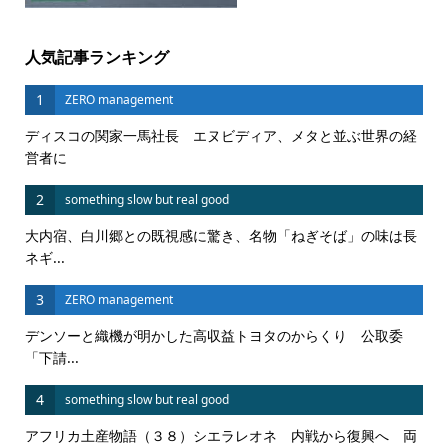
人気記事ランキング
1
ZERO management
ディスコの関家一馬社長 エヌビディア、メタと並ぶ世界の経
営者に
2
something slow but real good
大内宿、白川郷との既視感に驚き、名物「ねぎそば」の味は長
ネギ...
3
ZERO management
デンソーと織機が明かした高収益トヨタのからくり 公取委
「下請...
4
something slow but real good
アフリカ土産物語（３８）シエラレオネ 内戦から復興へ 両