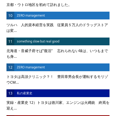
京都・ウトロ地区を初めて訪れました。
10
ZERO management
ツルハ 人的資本経営を実践 従業員５万人のドラッグストア
は変...
11
something slow but real good
北海道・音威子府そば”復活” 忘れられない味は、いつもまで
も身...
12
ZERO management
トヨタは高須クリニック？！ 豊田章男会長が運転するモリゾ
ウCM...
13
私の産業史
実録・産業史 12）トヨタは徳川家、エンジンは火縄銃 終焉を
迎え...