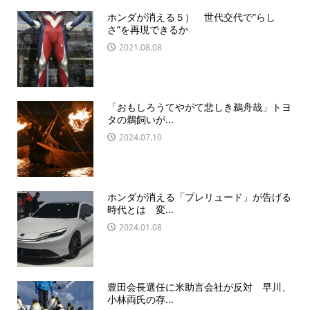
ホンダが消える５） 世代交代で”らし
さ”を再現できるか
2021.08.08
「おもしろうてやがて悲しき鵜舟哉」トヨ
タの鵜飼いが...
2024.07.10
ホンダが消える「プレリュード」が告げる
時代とは 変...
2024.01.08
豊田会長選任に米助言会社が反対 早川、
小林両氏の存...