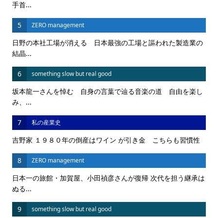
手首...
5
ZERO management
日野の本社工場が消える 日本最強の工場と謳われた製造業の
結晶...
6
something slow but real good
坂本龍一さんを悼む 自身の言葉で辿る音楽の道 自由を楽し
み、...
7
私の産業史
吉野家 １９８０年の倒産はワイン が引き金 こちらも習慣性
8
ZERO management
日本一の旅館・加賀屋、小田禎彦さんが復帰 次代を担う継承は
ぬる...
9
something slow but real good