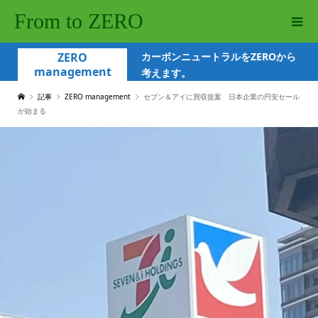
From to ZERO
ZERO
カーボンニュートラルをZEROから
management
考えます。
記事
ZERO management
セブン＆アイに買収提案 日本企業の円安セール
が始まる