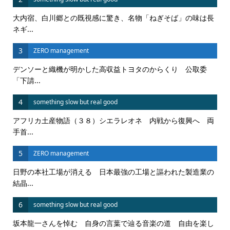
大内宿、白川郷との既視感に驚き、名物「ねぎそば」の味は長
ネギ...
3
ZERO management
デンソーと織機が明かした高収益トヨタのからくり 公取委
「下請...
4
something slow but real good
アフリカ土産物語（３８）シエラレオネ 内戦から復興へ 両
手首...
5
ZERO management
日野の本社工場が消える 日本最強の工場と謳われた製造業の
結晶...
6
something slow but real good
坂本龍一さんを悼む 自身の言葉で辿る音楽の道 自由を楽し