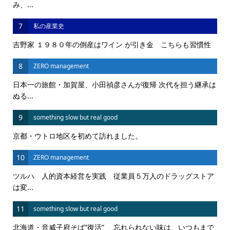
み、...
7
私の産業史
吉野家 １９８０年の倒産はワイン が引き金 こちらも習慣性
8
ZERO management
日本一の旅館・加賀屋、小田禎彦さんが復帰 次代を担う継承は
ぬる...
9
something slow but real good
京都・ウトロ地区を初めて訪れました。
10
ZERO management
ツルハ 人的資本経営を実践 従業員５万人のドラッグストア
は変...
11
something slow but real good
北海道・音威子府そば”復活” 忘れられない味は、いつもまで