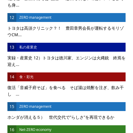
も身...
12
ZERO management
トヨタは高須クリニック？！ 豊田章男会長が運転するモリゾ
ウCM...
13
私の産業史
実録・産業史 12）トヨタは徳川家、エンジンは火縄銃 終焉を
迎え...
14
食・彩光
復活「音威子府そば」を食べる そば湯は焼酎を注ぎ、飲み干
し ...
15
ZERO management
ホンダが消える５） 世代交代で”らしさ”を再現できるか
16
Net-ZERO economy