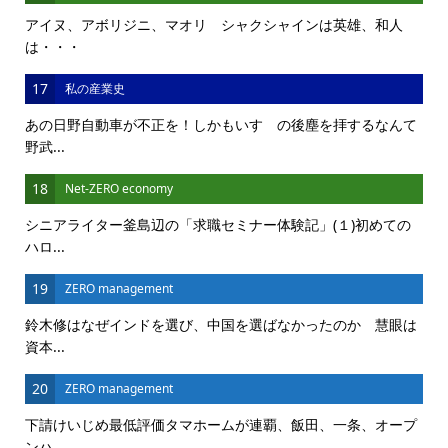
アイヌ、アボリジニ、マオリ シャクシャインは英雄、和人
は・・・
17
私の産業史
あの日野自動車が不正を！しかもいすゞの後塵を拝するなんて
野武...
18
Net-ZERO economy
シニアライター釜島辺の「求職セミナー体験記」(１)初めての
ハロ...
19
ZERO management
鈴木修はなぜインドを選び、中国を選ばなかったのか 慧眼は
資本...
20
ZERO management
下請けいじめ最低評価タマホームが連覇、飯田、一条、オープ
ンハ...