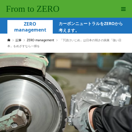
From to ZERO
ZERO
カーボンニュートラルをZEROから
management
考えます。
記事
ZERO management
「下請けいじめ」は日本の弱さの病巣「強い日
本」をめざすなら一掃を