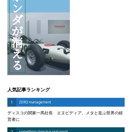
人気記事ランキング
1
ZERO management
ディスコの関家一馬社長 エヌビディア、メタと並ぶ世界の経
営者に
2
something slow but real good