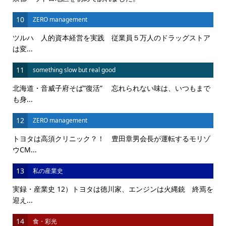
10
ZERO management
ツルハ 人的資本経営を実践 従業員５万人のドラッグストア
は変...
11
something slow but real good
北海道・音威子府そば”復活” 忘れられない味は、いつもまで
も身...
12
ZERO management
トヨタは高須クリニック？！ 豊田章男会長が運転するモリゾ
ウCM...
13
私の産業史
実録・産業史 12）トヨタは徳川家、エンジンは火縄銃 終焉を
迎え...
14
食・彩光