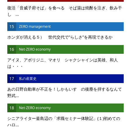
復活「音威子府そば」を食べる そば湯は焼酎を注ぎ、飲み干
し ...
15
ZERO management
ホンダが消える５） 世代交代で”らしさ”を再現できるか
16
Net-ZERO economy
アイヌ、アボリジニ、マオリ シャクシャインは英雄、和人
は・・・
17
私の産業史
あの日野自動車が不正を！しかもいすゞの後塵を拝するなんて
野武...
18
Net-ZERO economy
シニアライター釜島辺の「求職セミナー体験記」(１)初めての
ハロ...