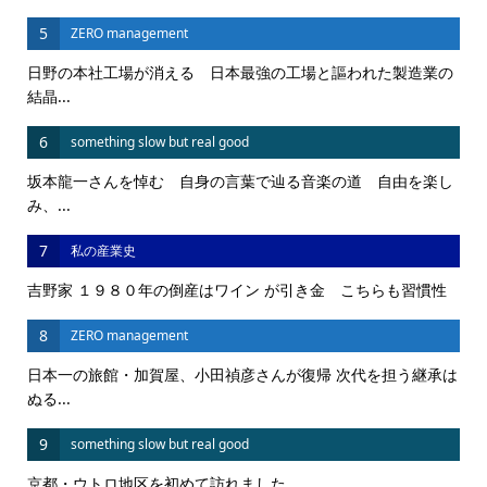
5
ZERO management
日野の本社工場が消える 日本最強の工場と謳われた製造業の
結晶...
6
something slow but real good
坂本龍一さんを悼む 自身の言葉で辿る音楽の道 自由を楽し
み、...
7
私の産業史
吉野家 １９８０年の倒産はワイン が引き金 こちらも習慣性
8
ZERO management
日本一の旅館・加賀屋、小田禎彦さんが復帰 次代を担う継承は
ぬる...
9
something slow but real good
京都・ウトロ地区を初めて訪れました。