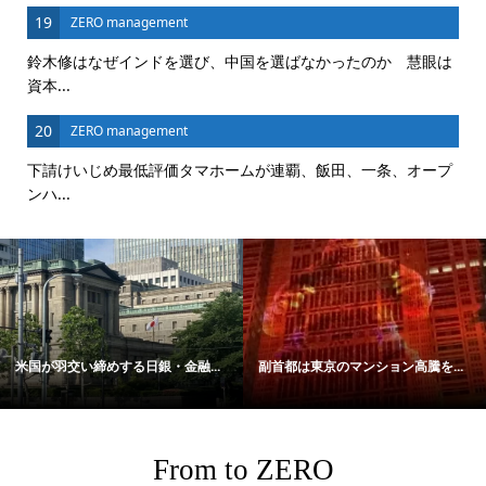
19
ZERO management
鈴木修はなぜインドを選び、中国を選ばなかったのか 慧眼は
資本...
20
ZERO management
下請けいじめ最低評価タマホームが連覇、飯田、一条、オープ
ンハ...
米国が羽交い締めする日銀・金融...
副首都は東京のマンション高騰を...
From to ZERO