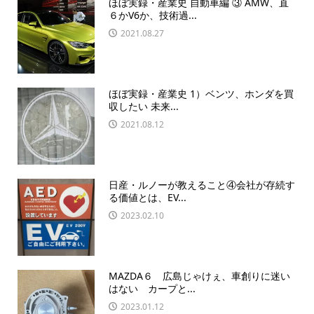
ほぼ実録・産業史 自動車編 ③ AMW、直
６かV6か、技術過...
2021.08.27
ほぼ実録・産業史 1）ベンツ、ホンダを買
収したい 未来...
2021.08.12
日産・ルノーが教えること④会社が存続す
る価値とは、EV...
2023.02.10
MAZDA６ 広島じゃけぇ、車創りに迷い
はない カープと...
2023.01.12