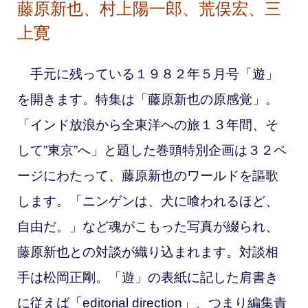
藤原新也、村上陽一郎、荒俣宏、三
上寛
手元に残っている１９８２年５月号「遊」
を開きます。特集は「藤原新也の原感覚」。
「インド放浪から全東洋への旅１３年間、そ
して”東京”へ」と題した巻頭特別企画は３２ペ
ージにわたって、藤原新也のワールドを謳歌
します。「ニンゲンは、犬に喰われるほど、
自由だ。」など魂がこもった写真が綴られ、
藤原新也との対談が織り込まれます。
対談相
手は松岡正剛。「遊」の表紙に記した肩書き
に従えば「editorial direction」、つまり編集責