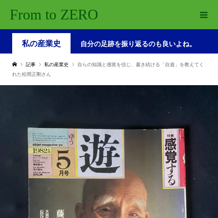
From to ZERO
私の産業史
自分の足跡を振り返るのも良いよね。
記事
私の産業史
自らの知識と感覚を信じ、書き続ける「自遊」を教えてく
れた松岡正剛さん