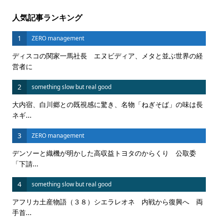
人気記事ランキング
1
ZERO management
ディスコの関家一馬社長 エヌビディア、メタと並ぶ世界の経
営者に
2
something slow but real good
大内宿、白川郷との既視感に驚き、名物「ねぎそば」の味は長
ネギ...
3
ZERO management
デンソーと織機が明かした高収益トヨタのからくり 公取委
「下請...
4
something slow but real good
アフリカ土産物語（３８）シエラレオネ 内戦から復興へ 両
手首...