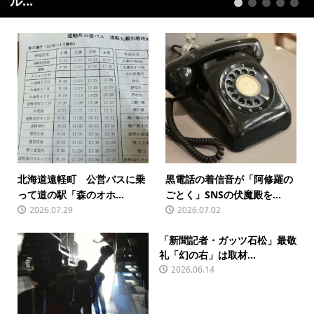
１...
1
2
3
4
5
北海道遠軽町 公営バスに乗
黒電話の着信音が「阿修羅の
って道の駅「森のオホ...
ごとく」SNSの伏魔殿を...
2026.07.29
2026.07.02
「新聞記者・ガッツ石松」最敬
礼「幻の右」は取材...
2026.06.14