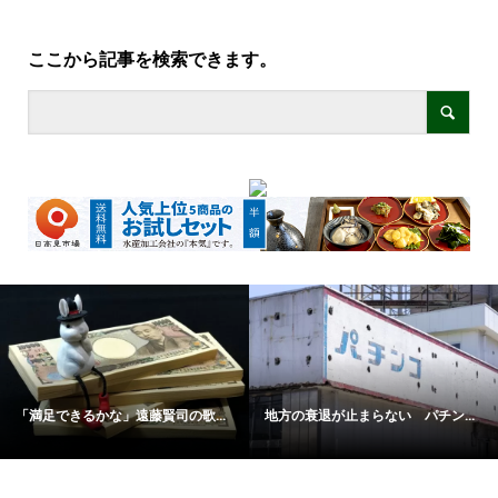
ここから記事を検索できます。
かな」遠藤賢司の歌...
地方の衰退が止まらない パチン...
米国が羽交い