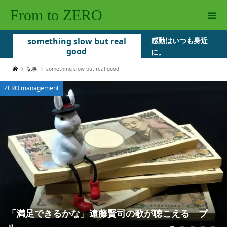
From to ZERO
something slow but real
感動はいつも身近
good
に。
記事
something slow but real good
Net-ZERO economy
な」遠藤賢司の歌が聴こえる プ
地方の衰退が止