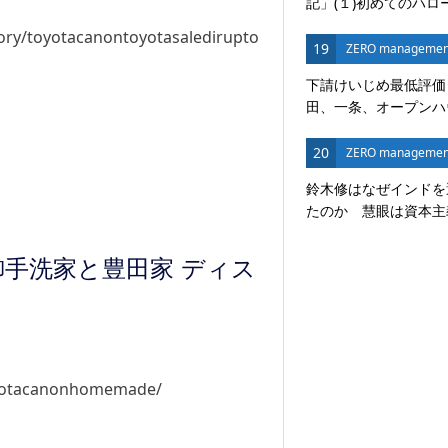
記」(１)初めてのハロ
ory/toyotacanontoyotasaledirupto
19
ZERO managemen
下請けいじめ最低評価
田、一条、オープンハウ
20
ZERO managemen
鈴木修はなぜインドを
たのか 慧眼は資本主義
手洗家と豊田家 ディス
toyotacanonhomemade/