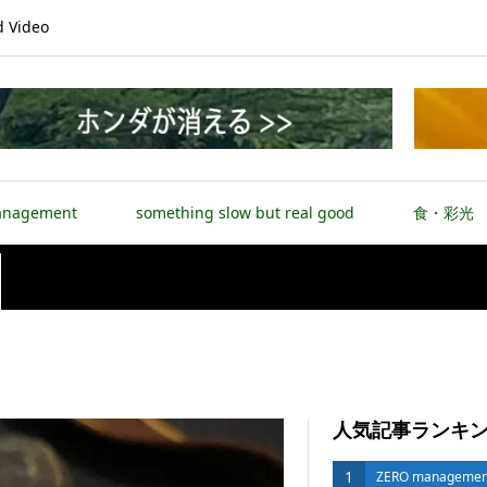
Video
anagement
something slow but real good
食・彩光
人気記事ランキ
1
ZERO managemen