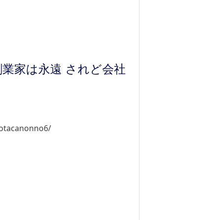
業家は永遠 されど会社
yotacanonno6/