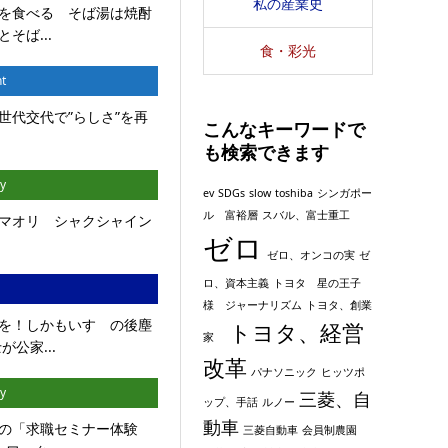
私の産業史
を食べる そば湯は焼酎
そば...
食・彩光
t
世代交代で”らしさ”を再
こんなキーワードで
も検索できます
y
ev
SDGs
slow
toshiba
シンガポー
ル 富裕層
スバル、富士重工
マオリ シャクシャイン
ゼロ
ゼロ、オンコの実
ゼ
ロ、資本主義
トヨタ 星の王子
様 ジャーナリズム
トヨタ、創業
を！しかもいすゞの後塵
トヨタ、経営
家
公家...
改革
パナソニック
ヒッツポ
y
三菱、自
ップ、手話
ルノー
動車
の「求職セミナー体験
三菱自動車
会員制農園