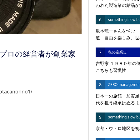
われた製造業の結晶が
6
something slow bu
坂本龍一さんを悼む 
道 自由を楽しみ、世界
7
私の産業史
プロの経営者が創業家
吉野家 １９８０年の
こちらも習慣性
8
ZERO managemen
yotacanonno1/
日本一の旅館・加賀屋
代を担う継承はぬるま湯
9
something slow bu
京都・ウトロ地区を初