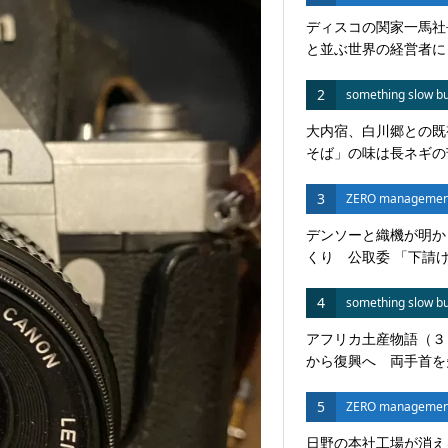
ディスコの関家一馬社
と並ぶ世界の経営者に
2
something slow bu
大内宿、白川郷との既
そば」の味は長ネギの苦
3
ZERO managemen
デンソーと織機が明か
くり 公取委 「下請けい
4
something slow bu
アフリカ土産物語（３
から復興へ 両手首を失
5
ZERO managemen
日野の本社工場が消え