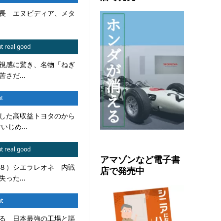
長 エヌビディア、メタ
t real good
視感に驚き、名物「ねぎ
さだ...
t
した高収益トヨタのから
じめ...
t real good
アマゾンなど電子書
８）シエラレオネ 内戦
店で発売中
った...
t
る 日本最強の工場と謳