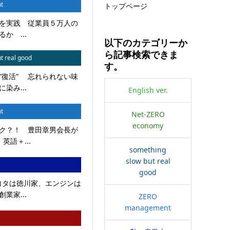
t
トップページ
を実践 従業員５万人の
か ...
以下のカテゴリーか
ら記事検索できま
t real good
す。
”復活” 忘れられない味
染み...
English ver.
t
Net-ZERO
economy
ク？！ 豊田章男会長が
英語＋...
something
slow but real
good
トヨタは徳川家、エンジンは
業家...
ZERO
management