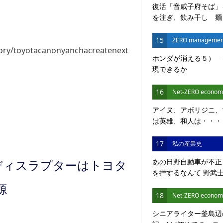
復活「音威子府そば」
を注ぎ、飲み干し 麺と
15
ZERO managemen
ory/toyotacanonyanchacreatenext
ホンダが消える５） 
現できるか
16
Net-ZERO econom
アイヌ、アボリジニ、
は英雄、和人は・・・
17
私の産業史
あの日野自動車が不正
ディスラプターはトヨタ
を拝するなんて 野武士が
源
18
Net-ZERO econom
シニアライター釜島辺