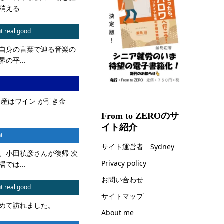
消える
t real good
自身の言葉で辿る音楽の
の平...
倒産はワイン が引き金
From to ZEROのサ
イト紹介
t
サイト運営者 Sydney
、小田禎彦さんが復帰 次
Privacy policy
では...
お問い合わせ
t real good
サイトマップ
めて訪れました。
About me