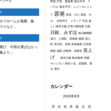
ーワーク
野菜
円安、製造業
南太平洋 ラ
バウル
南太平洋、ニューカレドニ
原発
t
ア
原発、ゼロ
原発、ゼ
タマホームが連覇、飯
ロ、
向田邦子 メディア
手話
新
スなど...
しい資本主義
日本の製造業
日産
日銀、みずほ
旭山動物園
t
旭川 三四郎 居酒屋
春闘
浪江
町
浪江町、原発
産地偽装
社外取
選び、中国を選ばなかっ
賃上
締役
福島
自動車、産業史
より...
げ
資本主義
軽自動車
長崎
キリシタン
阿佐ヶ谷、居酒屋、屋
台
雪印
カレンダー
2026年8月
月
火
水
木
金
土
日