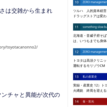
10
ZERO managemen
さは交雑から生まれ
ツルハ 人的資本経営
ドラッグストアは変わる
11
something slow bu
北海道・音威子府そば
は、いつもまでも身体に
ory/toyotacanonno2/
12
ZERO managemen
トヨタは高須クリニッ
運転するモリゾウCM 
13
私の産業史
実録・産業史 12）
火縄銃 終焉を迎える創
ヤンチャと異能が次代の
14
食・彩光