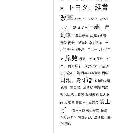
トヨタ、経営
家
改革
パナソニック
ヒッツポ
三菱、自
ップ、手話
ルノー
動車
三菱自動車
会員制農園
野菜
円安、製造業
南太平洋 ラ
バウル
南太平洋、ニューカレドニ
原発
ア
原発、ゼロ
原発、ゼ
ロ、
向田邦子 メディア
手話
新
しい資本主義
日本の製造業
日産
日銀、みずほ
旭山動物園
旭川 三四郎 居酒屋
春闘
浪江
町
浪江町、原発
産地偽装
社外取
賃上
締役
福島
自動車、産業史
げ
資本主義
軽自動車
長崎
キリシタン
阿佐ヶ谷、居酒屋、屋
台
雪印