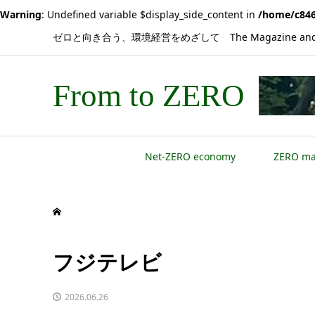
Warning
: Undefined variable $display_side_content in
/home/c846
ゼロと向き合う、環境経営をめざして The Magazine and 
From to ZERO
Net-ZERO economy
ZERO m
フジテレビ
2026.06.26