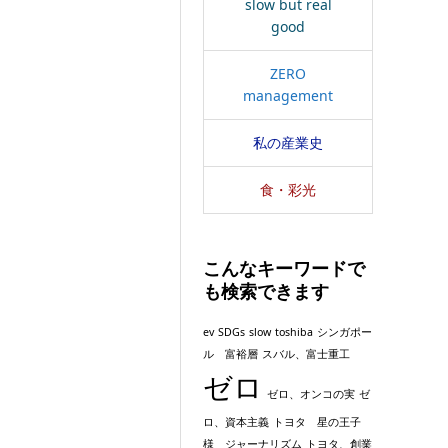
slow but real
good
ZERO
management
私の産業史
食・彩光
こんなキーワードで
も検索できます
ev
SDGs
slow
toshiba
シンガポー
ル 富裕層
スバル、富士重工
ゼロ
ゼロ、オンコの実
ゼ
ロ、資本主義
トヨタ 星の王子
様 ジャーナリズム
トヨタ、創業