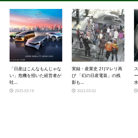
「日産はこんなもんじゃな
実録・産業史 21)マレリ再
ス
い」危機を招いた経営者が
び 「幻の日産電装」の残
吐...
影も...
水.
2025.03.19
2022.03.02