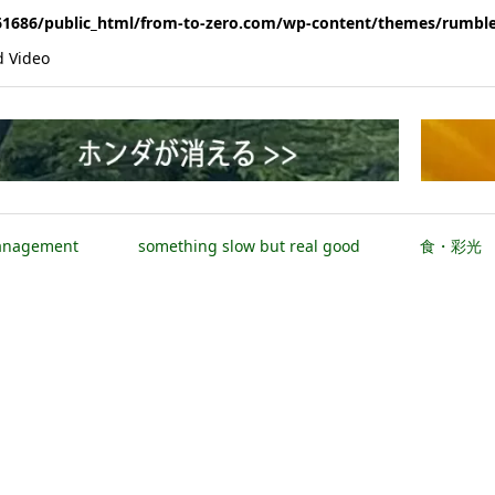
1686/public_html/from-to-zero.com/wp-content/themes/rumble
Video
anagement
something slow but real good
食・彩光