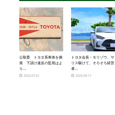
公取委 トヨタ系車体を摘
トヨタ会長・モリゾウ、ヤ
発 下請け違反の監視はよ
リス駆けて、そろそろ経営
り...
者...
2024.07.01
2025.09.17