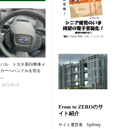
バル トヨタ系EV車体メ
ーカーへハンドルを切る
..
2023.08.10
From to ZEROのサ
イト紹介
サイト運営者 Sydney