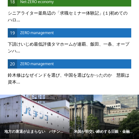
18
Net-ZERO economy
シニアライター釜島辺の「求職セミナー体験記」(１)初めての
ハロ...
19
ZERO management
下請けいじめ最低評価タマホームが連覇、飯田、一条、オープ
ンハ...
20
ZERO management
鈴木修はなぜインドを選び、中国を選ばなかったのか 慧眼は
資本...
地方の衰退が止まらない パチン...
米国が羽交い締めする日銀・金融...