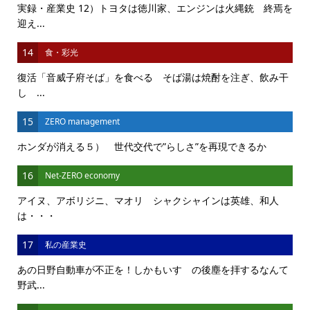
実録・産業史 12）トヨタは徳川家、エンジンは火縄銃 終焉を
迎え...
14
食・彩光
復活「音威子府そば」を食べる そば湯は焼酎を注ぎ、飲み干
し ...
15
ZERO management
ホンダが消える５） 世代交代で”らしさ”を再現できるか
16
Net-ZERO economy
アイヌ、アボリジニ、マオリ シャクシャインは英雄、和人
は・・・
17
私の産業史
あの日野自動車が不正を！しかもいすゞの後塵を拝するなんて
野武...