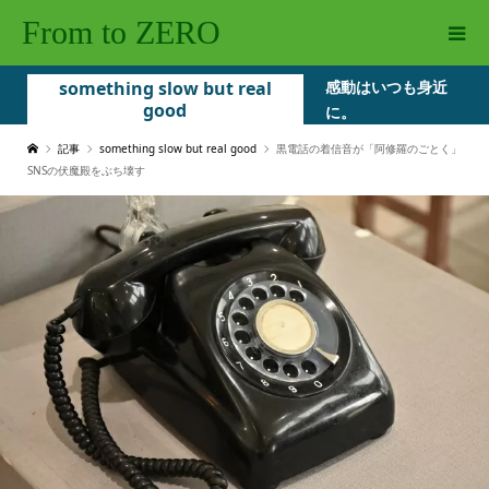
From to ZERO
something slow but real
感動はいつも身近
good
に。
記事
something slow but real good
黒電話の着信音が「阿修羅のごとく」
SNSの伏魔殿をぶち壊す