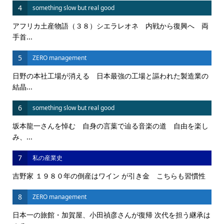
4
something slow but real good
アフリカ土産物語（３８）シエラレオネ 内戦から復興へ 両
手首...
5
ZERO management
日野の本社工場が消える 日本最強の工場と謳われた製造業の
結晶...
6
something slow but real good
坂本龍一さんを悼む 自身の言葉で辿る音楽の道 自由を楽し
み、...
7
私の産業史
吉野家 １９８０年の倒産はワイン が引き金 こちらも習慣性
8
ZERO management
日本一の旅館・加賀屋、小田禎彦さんが復帰 次代を担う継承は