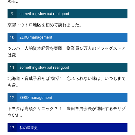
ぬる...
9
something slow but real good
京都・ウトロ地区を初めて訪れました。
10
ZERO management
ツルハ 人的資本経営を実践 従業員５万人のドラッグストア
は変...
11
something slow but real good
北海道・音威子府そば”復活” 忘れられない味は、いつもまで
も身...
12
ZERO management
トヨタは高須クリニック？！ 豊田章男会長が運転するモリゾ
ウCM...
13
私の産業史