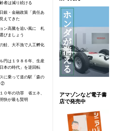
齢者は減り続ける
日銀・金融政策「責任あ
見えてきた
ョン高騰を追い風に 札
選びましょう
の鮭、大不漁で人工孵化
ル円は１９８６年、生産
日本の時代」を逆回転
スに乗って道の駅「森の
 ②
する日銀・金融政策「責任ある積極財政」の末路が見
１０年の功罪 省エネ、
アマゾンなど電子書
明快が最も賢明
店で発売中