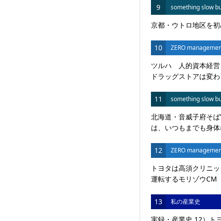
9
something slow bu
京都・ウトロ地区を初
10
ZERO managemen
ツルハ 人的資本経営
ドラッグストアは変わる
11
something slow bu
北海道・音威子府そば
は、いつもまでも身体に
12
ZERO managemen
トヨタは高須クリニッ
運転するモリゾウCM 
13
私の産業史
実録・産業史 12）