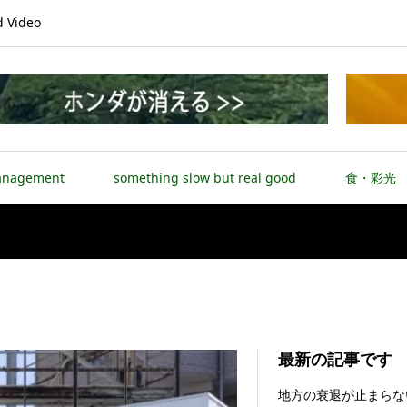
Video
anagement
something slow but real good
食・彩光
最新の記事です
Net-ZERO economy
地方の衰退が止まらな