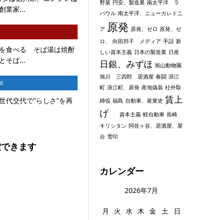
野菜
円安、製造業
南太平洋 ラ
業家...
バウル
南太平洋、ニューカレドニ
原発
ア
原発、ゼロ
原発、ゼ
ロ、
向田邦子 メディア
手話
新
を食べる そば湯は焼酎
しい資本主義
日本の製造業
日産
そば...
日銀、みずほ
旭山動物園
旭川 三四郎 居酒屋
春闘
浪江
t
町
浪江町、原発
産地偽装
社外取
賃上
世代交代で”らしさ”を再
締役
福島
自動車、産業史
げ
資本主義
軽自動車
長崎
キリシタン
阿佐ヶ谷、居酒屋、屋
台
雪印
索できます
カレンダー
2026年7月
月
火
水
木
金
土
日