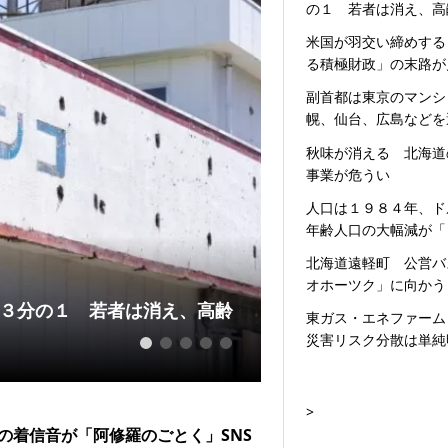
の１ 若者は消え、高
米国が羽交い締めする
る積極財政」の末路が
副首都は東京のマンシ
幌、仙台、広島などを
秋味が消える 北海道
事業が危うい
人口は１９８４年、ド
年齢人口の大幅減が「
北海道遠軽町 公営バ
オホーツク」に向かう
３分の１ 若者は消え、高齢
米国が羽交い締め
東ガス・エネファーム
えてきた
災害リスク分散は単純
1
2
3
4
5
>
の着信音が「阿修羅のごとく」SNS