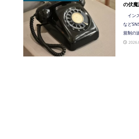
の伏魔
インス
などS
規制の波
2026.