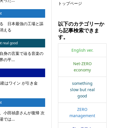
った...
トップページ
t
る 日本最強の工場と謳
以下のカテゴリーか
消える
ら記事検索できま
す。
t real good
English ver.
自身の言葉で辿る音楽の
の平...
Net-ZERO
economy
倒産はワイン が引き金
something
slow but real
good
t
ZERO
、小田禎彦さんが復帰 次
management
では...