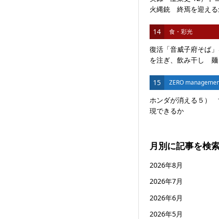
火縄銃 終焉を迎える創
14
食・彩光
復活「音威子府そば」
を注ぎ、飲み干し 麺と
15
ZERO managemen
ホンダが消える５） 
現できるか
月別に記事を検
2026年8月
2026年7月
2026年6月
2026年5月