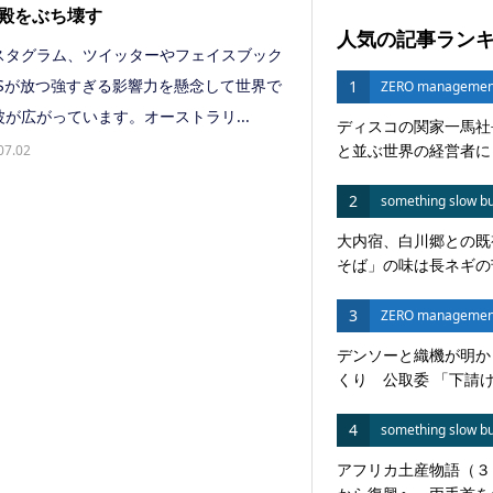
殿をぶち壊す
人気の記事ラン
タグラム、ツイッターやフェイスブック
NSが放つ強すぎる影響力を懸念して世界で
1
ZERO managemen
が広がっています。オーストラリ...
ディスコの関家一馬社
と並ぶ世界の経営者に
07.02
2
something slow bu
大内宿、白川郷との既
そば」の味は長ネギの苦
3
ZERO managemen
デンソーと織機が明か
くり 公取委 「下請けい
4
something slow bu
アフリカ土産物語（３