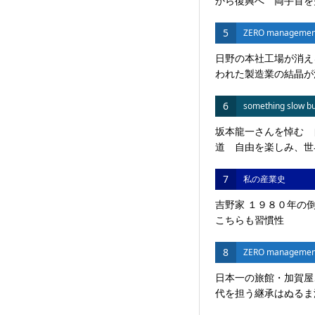
から復興へ 両手首を失
5
ZERO managemen
日野の本社工場が消え
われた製造業の結晶が
6
something slow bu
坂本龍一さんを悼む 
道 自由を楽しみ、世界
7
私の産業史
吉野家 １９８０年の
こちらも習慣性
8
ZERO managemen
日本一の旅館・加賀屋
代を担う継承はぬるま湯