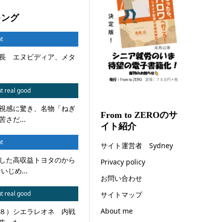
キング
t
長 エヌビディア、メタ
t real good
視感に驚き、名物「ねぎ
From to ZEROのサ
さだ...
イト紹介
t
サイト運営者 Sydney
した高収益トヨタのから
Privacy policy
じめ...
お問い合わせ
t real good
サイトマップ
About me
８）シエラレオネ 内戦