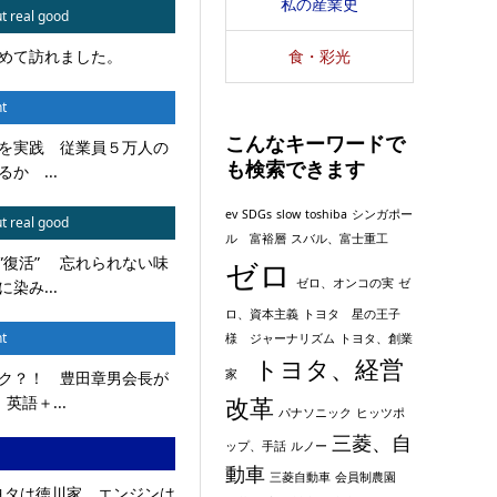
私の産業史
t real good
食・彩光
めて訪れました。
t
こんなキーワードで
を実践 従業員５万人の
も検索できます
か ...
ev
SDGs
slow
toshiba
シンガポー
t real good
ル 富裕層
スバル、富士重工
”復活” 忘れられない味
ゼロ
ゼロ、オンコの実
ゼ
染み...
ロ、資本主義
トヨタ 星の王子
t
様 ジャーナリズム
トヨタ、創業
トヨタ、経営
家
ク？！ 豊田章男会長が
改革
英語＋...
パナソニック
ヒッツポ
三菱、自
ップ、手話
ルノー
動車
三菱自動車
会員制農園
トヨタは徳川家、エンジンは