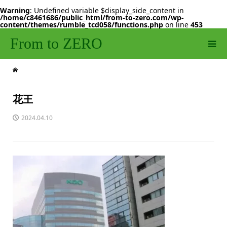
Warning
: Undefined variable $display_side_content in
/home/c8461686/public_html/from-to-zero.com/wp-
content/themes/rumble_tcd058/functions.php
on line
453
From to ZERO
花王
2024.04.10