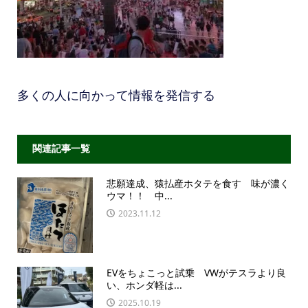
多くの人に向かって情報を発信する
関連記事一覧
悲願達成、猿払産ホタテを食す 味が濃く
ウマ！！ 中...
2023.11.12
EVをちょこっと試乗 VWがテスラより良
い、ホンダ軽は...
2025.10.19