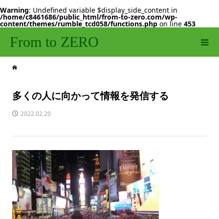
Warning
: Undefined variable $display_side_content in
/home/c8461686/public_html/from-to-zero.com/wp-
content/themes/rumble_tcd058/functions.php
on line
453
From to ZERO
多くの人に向かって情報を発信する
2022.02.20