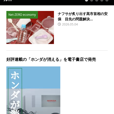
1
2
3
4
5
ナフサが炙り出す高市首相の安
Net-ZERO economy
保 目先の問題解決...
2026.05.04
好評連載の「ホンダが消える」を電子書店で発売