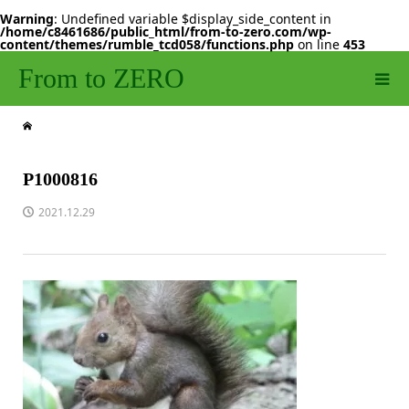
Warning
: Undefined variable $display_side_content in
/home/c8461686/public_html/from-to-zero.com/wp-
content/themes/rumble_tcd058/functions.php
on line
453
From to ZERO
P1000816
2021.12.29