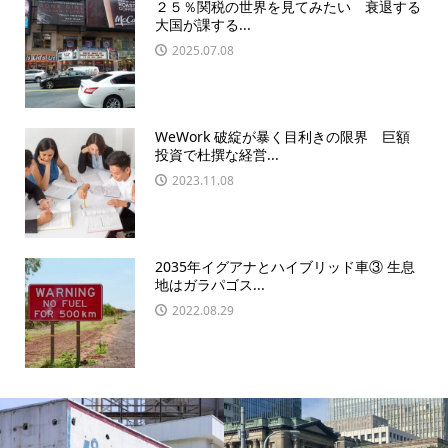
２５％関税の世界を見てみたい 衰退する
大国が課する...
2025.07.08
WeWork 破綻が暴く目利きの限界 巨額
投資で杜撰な経営...
2023.11.08
2035年イグアナとハイブリッド車③ 生息
地はガラパゴス...
2022.08.29