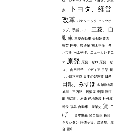
様 ジャーナリズム
トヨタ、創業
トヨタ、経営
家
改革
パナソニック
ヒッツポ
三菱、自
ップ、手話
ルノー
動車
三菱自動車
会員制農園
野菜
円安、製造業
南太平洋 ラ
バウル
南太平洋、ニューカレドニ
原発
ア
原発、ゼロ
原発、ゼ
ロ、
向田邦子 メディア
手話
新
しい資本主義
日本の製造業
日産
日銀、みずほ
旭山動物園
旭川 三四郎 居酒屋
春闘
浪江
町
浪江町、原発
産地偽装
社外取
賃上
締役
福島
自動車、産業史
げ
資本主義
軽自動車
長崎
キリシタン
阿佐ヶ谷、居酒屋、屋
台
雪印