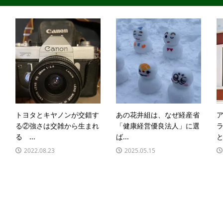
トヨタとキヤノンが交錯す
あの花井組は、なぜ経産省
ア
る②強さは交雑から生まれ
「健康経営優良法人」に選
る ...
ば...
と.
2022.08.23
2025.05.15