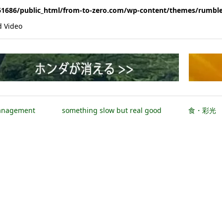
1686/public_html/from-to-zero.com/wp-content/themes/rumble
Video
anagement
something slow but real good
食・彩光