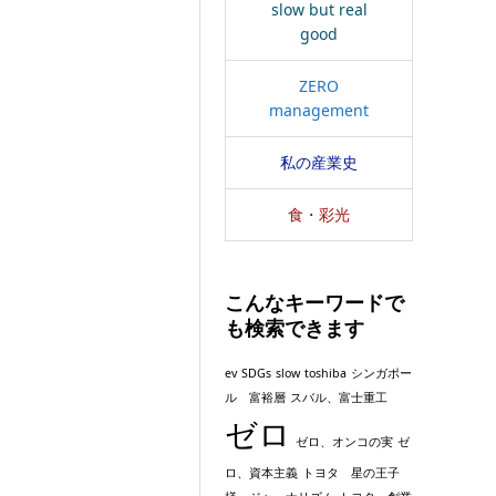
slow but real
good
ZERO
management
私の産業史
食・彩光
こんなキーワードで
も検索できます
ev
SDGs
slow
toshiba
シンガポー
ル 富裕層
スバル、富士重工
ゼロ
ゼロ、オンコの実
ゼ
ロ、資本主義
トヨタ 星の王子