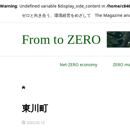
Warning
: Undefined variable $display_side_content in
/home/c846
ゼロと向き合う、環境経営をめざして The Magazine and 
From to ZERO
Net-ZERO economy
ZERO m
東川町
2022.02.12