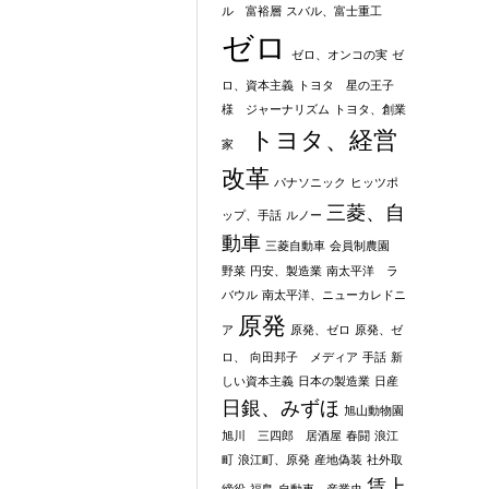
ル 富裕層
スバル、富士重工
ゼロ
ゼロ、オンコの実
ゼ
ロ、資本主義
トヨタ 星の王子
様 ジャーナリズム
トヨタ、創業
トヨタ、経営
家
改革
パナソニック
ヒッツポ
三菱、自
ップ、手話
ルノー
動車
三菱自動車
会員制農園
野菜
円安、製造業
南太平洋 ラ
バウル
南太平洋、ニューカレドニ
原発
ア
原発、ゼロ
原発、ゼ
ロ、
向田邦子 メディア
手話
新
しい資本主義
日本の製造業
日産
日銀、みずほ
旭山動物園
旭川 三四郎 居酒屋
春闘
浪江
町
浪江町、原発
産地偽装
社外取
賃上
締役
福島
自動車、産業史