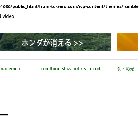
1686/public_html/from-to-zero.com/wp-content/themes/rumble
Video
anagement
something slow but real good
食・彩光
ー