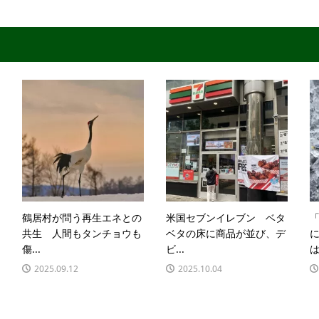
鶴居村が問う再生エネとの
米国セブンイレブン ベタ
共生 人間もタンチョウも
ベタの床に商品が並び、デ
傷...
ビ...
は
2025.09.12
2025.10.04