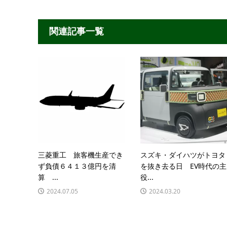
関連記事一覧
三菱重工 旅客機生産でき
スズキ・ダイハツがトヨタ
ず負債６４１３億円を清
を抜き去る日 EV時代の主
算 ...
役...
2024.07.05
2024.03.20