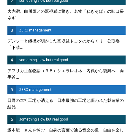
2
something slow but real good
大内宿、白川郷との既視感に驚き、名物「ねぎそば」の味は長
ネギ...
3
ZERO management
デンソーと織機が明かした高収益トヨタのからくり 公取委
「下請...
4
something slow but real good
アフリカ土産物語（３８）シエラレオネ 内戦から復興へ 両
手首...
5
ZERO management
日野の本社工場が消える 日本最強の工場と謳われた製造業の
結晶...
6
something slow but real good
坂本龍一さんを悼む 自身の言葉で辿る音楽の道 自由を楽し