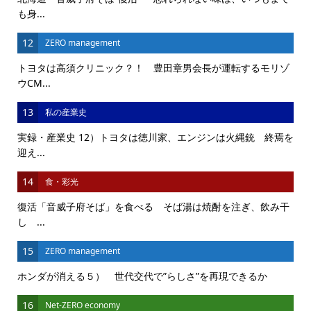
も身...
12
ZERO management
トヨタは高須クリニック？！ 豊田章男会長が運転するモリゾ
ウCM...
13
私の産業史
実録・産業史 12）トヨタは徳川家、エンジンは火縄銃 終焉を
迎え...
14
食・彩光
復活「音威子府そば」を食べる そば湯は焼酎を注ぎ、飲み干
し ...
15
ZERO management
ホンダが消える５） 世代交代で”らしさ”を再現できるか
16
Net-ZERO economy