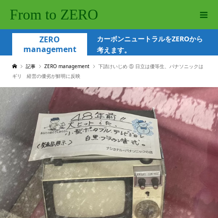
From to ZERO
ZERO
カーボンニュートラルをZEROから
management
考えます。
記事
ZERO management
下請けいじめ ⑤ 日立は優等生、パナソニックは
ギリ 経営の優劣が鮮明に反映