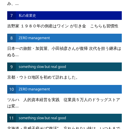
み、...
7
私の産業史
吉野家 １９８０年の倒産はワイン が引き金 こちらも習慣性
8
ZERO management
日本一の旅館・加賀屋、小田禎彦さんが復帰 次代を担う継承は
ぬる...
9
something slow but real good
京都・ウトロ地区を初めて訪れました。
10
ZERO management
ツルハ 人的資本経営を実践 従業員５万人のドラッグストア
は変...
11
something slow but real good
北海道・音威子府そば”復活” 忘れられない味は、いつもまで