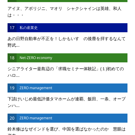
アイヌ、アボリジニ、マオリ シャクシャインは英雄、和人
は・・・
17
私の産業史
あの日野自動車が不正を！しかもいすゞの後塵を拝するなんて
野武...
18
Net-ZERO economy
シニアライター釜島辺の「求職セミナー体験記」(１)初めての
ハロ...
19
ZERO management
下請けいじめ最低評価タマホームが連覇、飯田、一条、オープ
ンハ...
20
ZERO management
鈴木修はなぜインドを選び、中国を選ばなかったのか 慧眼は