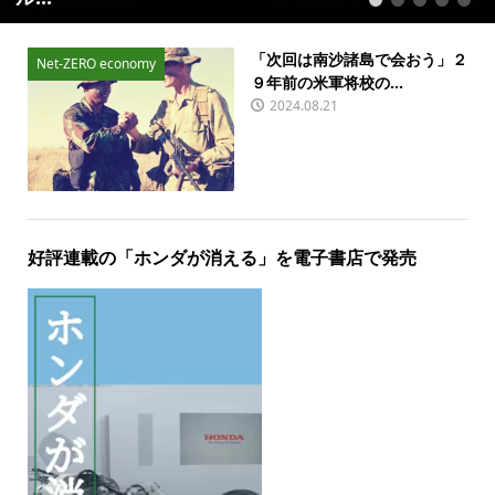
1
2
3
4
5
「次回は南沙諸島で会おう」２
Net-ZERO economy
９年前の米軍将校の...
2024.08.21
好評連載の「ホンダが消える」を電子書店で発売