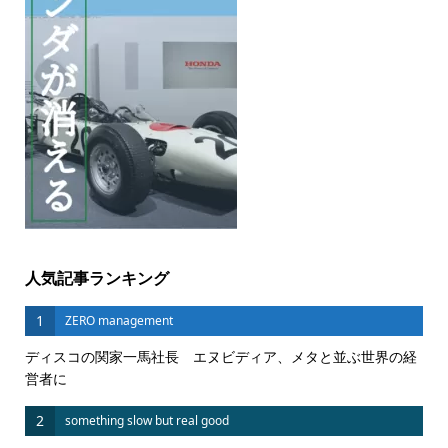
人気記事ランキング
1
ZERO management
ディスコの関家一馬社長 エヌビディア、メタと並ぶ世界の経
営者に
2
something slow but real good