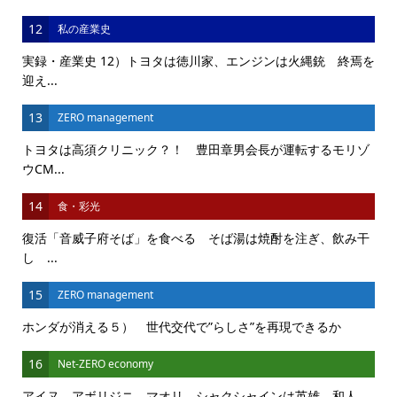
12
私の産業史
実録・産業史 12）トヨタは徳川家、エンジンは火縄銃 終焉を
迎え...
13
ZERO management
トヨタは高須クリニック？！ 豊田章男会長が運転するモリゾ
ウCM...
14
食・彩光
復活「音威子府そば」を食べる そば湯は焼酎を注ぎ、飲み干
し ...
15
ZERO management
ホンダが消える５） 世代交代で”らしさ”を再現できるか
16
Net-ZERO economy
アイヌ、アボリジニ、マオリ シャクシャインは英雄、和人