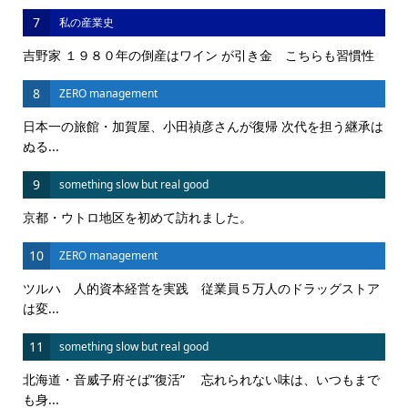
7
私の産業史
吉野家 １９８０年の倒産はワイン が引き金 こちらも習慣性
8
ZERO management
日本一の旅館・加賀屋、小田禎彦さんが復帰 次代を担う継承は
ぬる...
9
something slow but real good
京都・ウトロ地区を初めて訪れました。
10
ZERO management
ツルハ 人的資本経営を実践 従業員５万人のドラッグストア
は変...
11
something slow but real good
北海道・音威子府そば”復活” 忘れられない味は、いつもまで
も身...