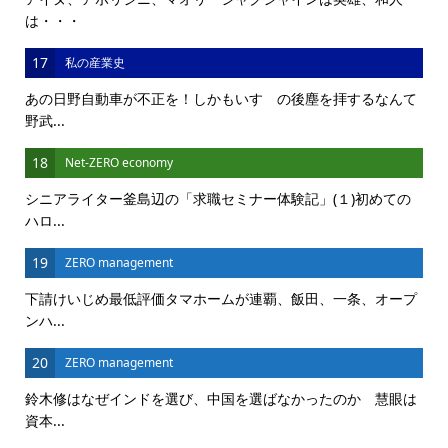
は・・・
17
私の産業史
あの日野自動車が不正を！しかもいすゞの後塵を拝するなんて
野武...
18
Net-ZERO economy
シニアライター釜島辺の「求職セミナー体験記」(１)初めての
ハロ...
19
ZERO management
下請けいじめ最低評価タマホームが連覇、飯田、一条、オープ
ンハ...
20
ZERO management
鈴木修はなぜインドを選び、中国を選ばなかったのか 慧眼は
資本...