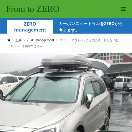
From to ZERO
ZERO
カーボンニュートラルをZEROから
management
考えます。
記事
ZERO management
スバル・アウトバックが消える 新たなEVは
「スバル」を継承できるか