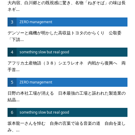
大内宿、白川郷との既視感に驚き、名物「ねぎそば」の味は長
ネギ...
3
ZERO management
デンソーと織機が明かした高収益トヨタのからくり 公取委
「下請...
4
something slow but real good
アフリカ土産物語（３８）シエラレオネ 内戦から復興へ 両
手首...
5
ZERO management
日野の本社工場が消える 日本最強の工場と謳われた製造業の
結晶...
6
something slow but real good
坂本龍一さんを悼む 自身の言葉で辿る音楽の道 自由を楽し
み、...