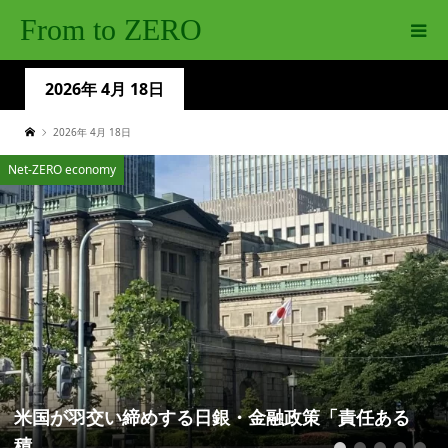
From to ZERO
2026年 4月 18日
2026年 4月 18日
Net-ZERO economy
米国が羽交い締めする日銀・金融政策「責任ある
積...