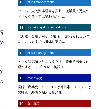
10
ZERO management
ツルハ 人的資本経営を実践 従業員５万人の
ドラッグストアは変わるか ...
11
something slow but real good
得
北海道・音威子府そば”復活” 忘れられない味
は、いつもまでも身体に染み...
か
12
ZERO management
トヨタは高須クリニック？！ 豊田章男会長が
運転するモリゾウCM 英語＋...
か
13
私の産業史
の
実録・産業史 12）トヨタは徳川家、エンジンは
火縄銃 終焉を迎える創業家...
14
食・彩光