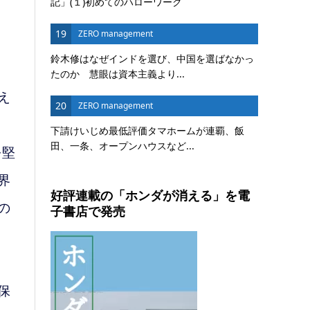
記」(１)初めてのハローワーク
19
ZERO management
鈴木修はなぜインドを選び、中国を選ばなかっ
たのか 慧眼は資本主義より...
え
20
ZERO management
下請けいじめ最低評価タマホームが連覇、飯
田、一条、オープンハウスなど...
を堅
界
好評連載の「ホンダが消える」を電
の
子書店で発売
保