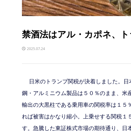
禁酒法はアル・カポネ、ト
2025.07.24
日米のトランプ関税が決着しました。
日
鋼・アルミニウム製品は５０％のまま、米
輸出の大黒柱である乗用車の関税率は１５
れば被害はかなり縮小。上乗せする関税１
す。急騰した
東証株式市場の期待通り、日