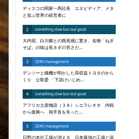
ディスコの関家一馬社長 エヌビディア、メタ
と並ぶ世界の経営者に
2
something slow but real good
大内宿、白川郷との既視感に驚き、名物「ねぎ
そば」の味は長ネギの苦さだ...
3
ZERO management
デンソーと織機が明かした高収益トヨタのから
くり 公取委 「下請けいじめ...
4
something slow but real good
アフリカ土産物語（３８）シエラレオネ 内戦
から復興へ 両手首を失った...
5
ZERO management
日野の本社工場が消える 日本最強の工場と謳