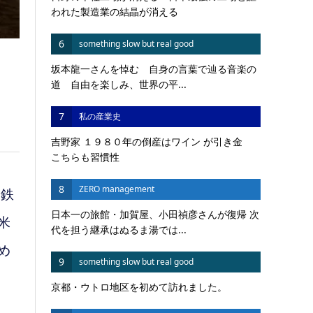
われた製造業の結晶が消える
6
something slow but real good
坂本龍一さんを悼む 自身の言葉で辿る音楽の
道 自由を楽しみ、世界の平...
7
私の産業史
吉野家 １９８０年の倒産はワイン が引き金
こちらも習慣性
8
ZERO management
。鉄
日本一の旅館・加賀屋、小田禎彦さんが復帰 次
米
代を担う継承はぬるま湯では...
め
9
something slow but real good
京都・ウトロ地区を初めて訪れました。