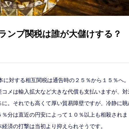
ランプ関税は誰が大儲けする？
本に対する相互関税は通告時の２５％から１５％へ
産コメは輸入拡大など大きな代償も支払いますが、対
％に。それでも高くて厚い貿易障壁ですが、冷静に眺
５％分は直近の円安によって１０％以上も相殺されま
本経済の打撃は当初より抑えられそうです。