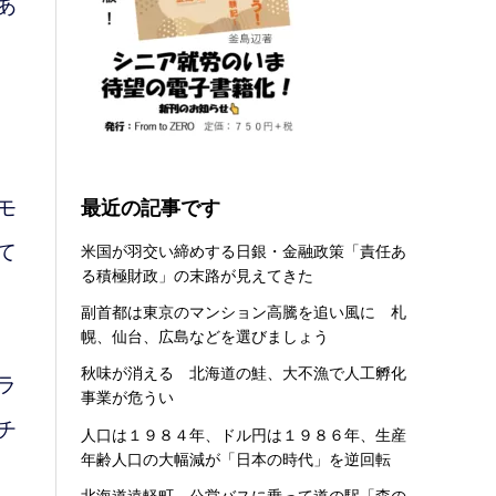
あ
モ
最近の記事です
米国が羽交い締めする日銀・金融政策「責任あ
て
る積極財政」の末路が見えてきた
副首都は東京のマンション高騰を追い風に 札
幌、仙台、広島などを選びましょう
秋味が消える 北海道の鮭、大不漁で人工孵化
ラ
事業が危うい
チ
人口は１９８４年、ドル円は１９８６年、生産
年齢人口の大幅減が「日本の時代」を逆回転
北海道遠軽町 公営バスに乗って道の駅「森の