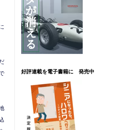
に
だ
好評連載を電子書籍に 発売中
で
地
込