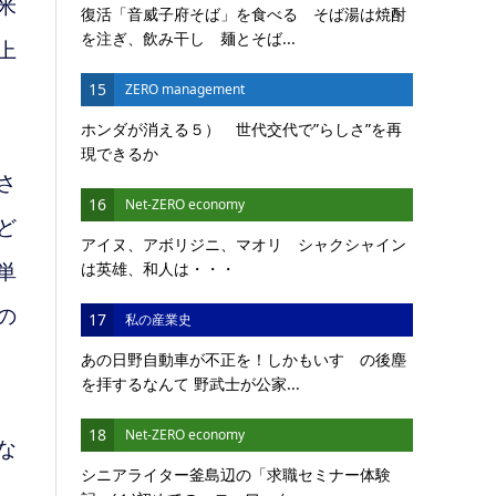
米
復活「音威子府そば」を食べる そば湯は焼酎
を注ぎ、飲み干し 麺とそば...
上
15
ZERO management
ホンダが消える５） 世代交代で”らしさ”を再
現できるか
さ
16
Net-ZERO economy
ど
アイヌ、アボリジニ、マオリ シャクシャイン
は英雄、和人は・・・
単
の
17
私の産業史
あの日野自動車が不正を！しかもいすゞの後塵
を拝するなんて 野武士が公家...
18
Net-ZERO economy
な
シニアライター釜島辺の「求職セミナー体験