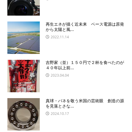
再生エネが描く近未来 ベース電源は原発
から太陽と風...
2022.11.14
吉野家（並）１５０円で２杯を食べたのが
４０年以上前...
2023.04.04
真球・バネを敬う米国の芸術眼 創造の源
を見落とさな...
2024.10.17