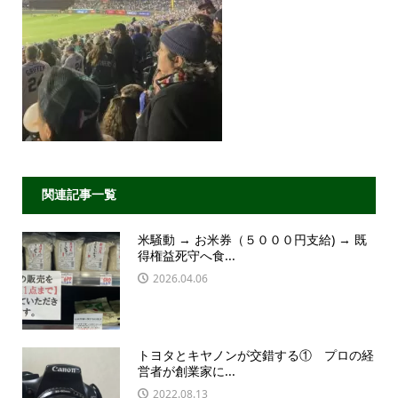
関連記事一覧
米騒動 → お米券（５０００円支給) → 既
得権益死守へ食...
2026.04.06
トヨタとキヤノンが交錯する① プロの経
営者が創業家に...
2022.08.13