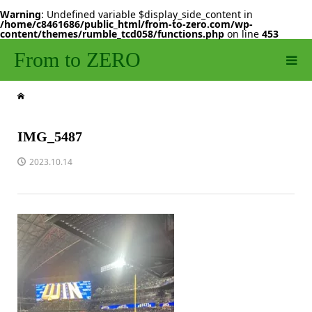
Warning
: Undefined variable $display_side_content in
/home/c8461686/public_html/from-to-zero.com/wp-
content/themes/rumble_tcd058/functions.php
on line
453
From to ZERO
IMG_5487
2023.10.14