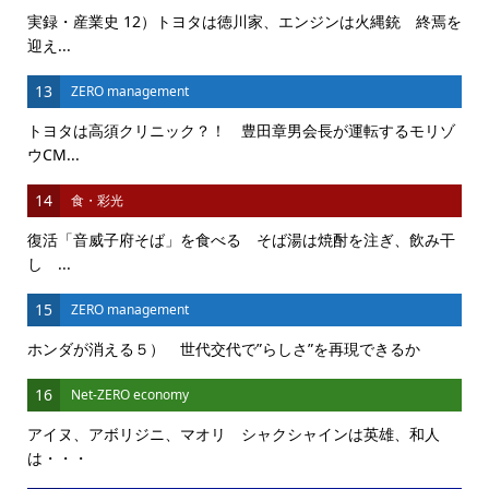
実録・産業史 12）トヨタは徳川家、エンジンは火縄銃 終焉を
迎え...
13
ZERO management
トヨタは高須クリニック？！ 豊田章男会長が運転するモリゾ
ウCM...
14
食・彩光
復活「音威子府そば」を食べる そば湯は焼酎を注ぎ、飲み干
し ...
15
ZERO management
ホンダが消える５） 世代交代で”らしさ”を再現できるか
16
Net-ZERO economy
アイヌ、アボリジニ、マオリ シャクシャインは英雄、和人
は・・・