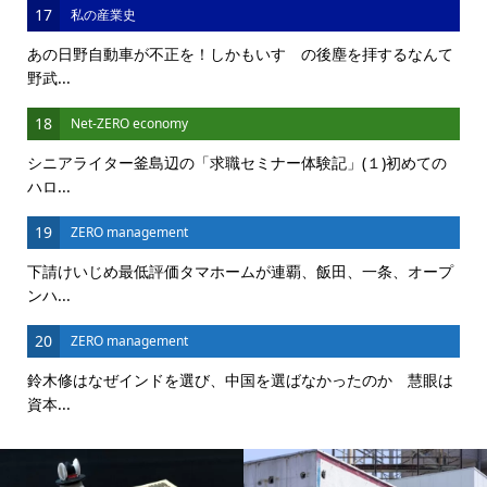
17
私の産業史
あの日野自動車が不正を！しかもいすゞの後塵を拝するなんて
野武...
18
Net-ZERO economy
シニアライター釜島辺の「求職セミナー体験記」(１)初めての
ハロ...
19
ZERO management
下請けいじめ最低評価タマホームが連覇、飯田、一条、オープ
ンハ...
20
ZERO management
鈴木修はなぜインドを選び、中国を選ばなかったのか 慧眼は
資本...