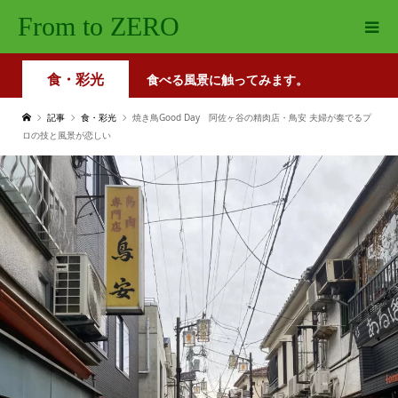
From to ZERO
食・彩光
食べる風景に触ってみます。
記事
食・彩光
焼き鳥Good Day 阿佐ヶ谷の精肉店・鳥安 夫婦が奏でるプ
ロの技と風景が恋しい