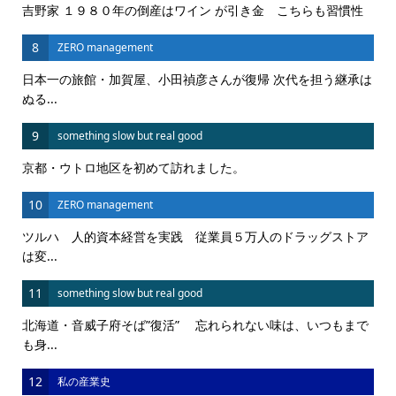
吉野家 １９８０年の倒産はワイン が引き金 こちらも習慣性
8
ZERO management
日本一の旅館・加賀屋、小田禎彦さんが復帰 次代を担う継承は
ぬる...
9
something slow but real good
京都・ウトロ地区を初めて訪れました。
10
ZERO management
ツルハ 人的資本経営を実践 従業員５万人のドラッグストア
は変...
11
something slow but real good
北海道・音威子府そば”復活” 忘れられない味は、いつもまで
も身...
12
私の産業史