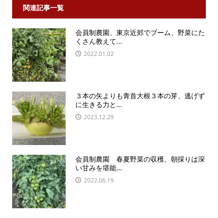
関連記事一覧
会員制農園、東京近郊でブーム、野菜にた
くさん教えて...
2022.01.02
３本の矢よりも青首大根３本の芽、逃げず
に生きる力と...
2023.12.29
会員制農園 春夏野菜の収穫、朝採りは深
い甘みを堪能...
2022.06.19