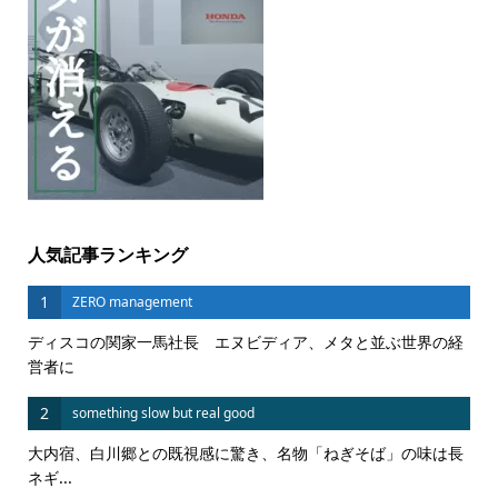
人気記事ランキング
1
ZERO management
ディスコの関家一馬社長 エヌビディア、メタと並ぶ世界の経
営者に
2
something slow but real good
大内宿、白川郷との既視感に驚き、名物「ねぎそば」の味は長
ネギ...