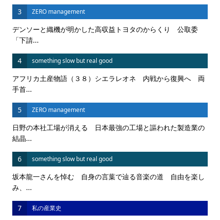
3
ZERO management
デンソーと織機が明かした高収益トヨタのからくり 公取委
「下請...
4
something slow but real good
アフリカ土産物語（３８）シエラレオネ 内戦から復興へ 両
手首...
5
ZERO management
日野の本社工場が消える 日本最強の工場と謳われた製造業の
結晶...
6
something slow but real good
坂本龍一さんを悼む 自身の言葉で辿る音楽の道 自由を楽し
み、...
7
私の産業史