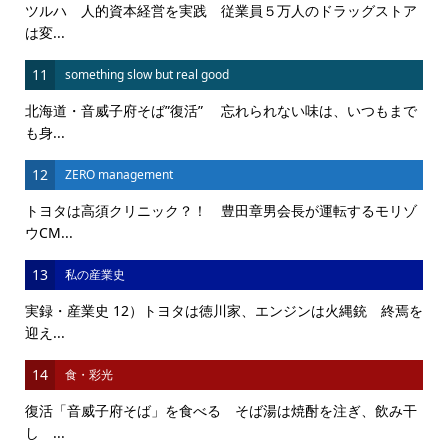
ツルハ 人的資本経営を実践 従業員５万人のドラッグストア
は変...
11
something slow but real good
北海道・音威子府そば”復活” 忘れられない味は、いつもまで
も身...
12
ZERO management
トヨタは高須クリニック？！ 豊田章男会長が運転するモリゾ
ウCM...
13
私の産業史
実録・産業史 12）トヨタは徳川家、エンジンは火縄銃 終焉を
迎え...
14
食・彩光
復活「音威子府そば」を食べる そば湯は焼酎を注ぎ、飲み干
し ...