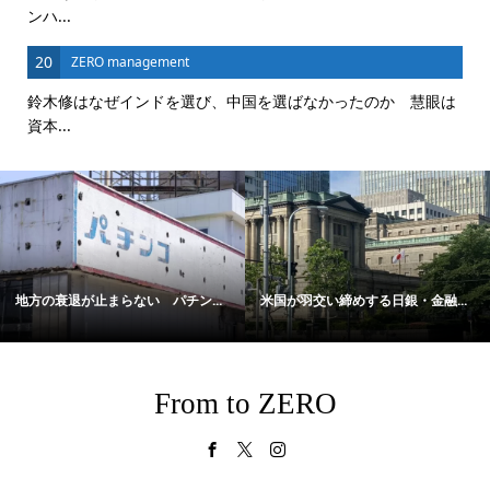
ンハ...
20
ZERO management
鈴木修はなぜインドを選び、中国を選ばなかったのか 慧眼は
資本...
地方の衰退が止まらない パチン...
米国が羽交い締めする日銀・金融...
From to ZERO