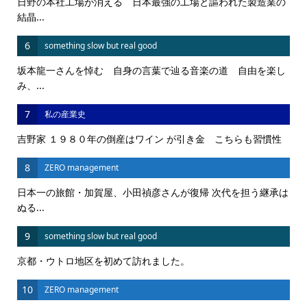
日野の本社工場が消える 日本最強の工場と謳われた製造業の
結晶...
6
something slow but real good
坂本龍一さんを悼む 自身の言葉で辿る音楽の道 自由を楽し
み、...
7
私の産業史
吉野家 １９８０年の倒産はワイン が引き金 こちらも習慣性
8
ZERO management
日本一の旅館・加賀屋、小田禎彦さんが復帰 次代を担う継承は
ぬる...
9
something slow but real good
京都・ウトロ地区を初めて訪れました。
10
ZERO management