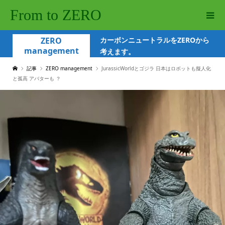
From to ZERO
ZERO
カーボンニュートラルをZEROから
management
考えます。
記事
ZERO management
JurassicWorldとゴジラ 日本はロボットも擬人化
と孤高 アバターも ？