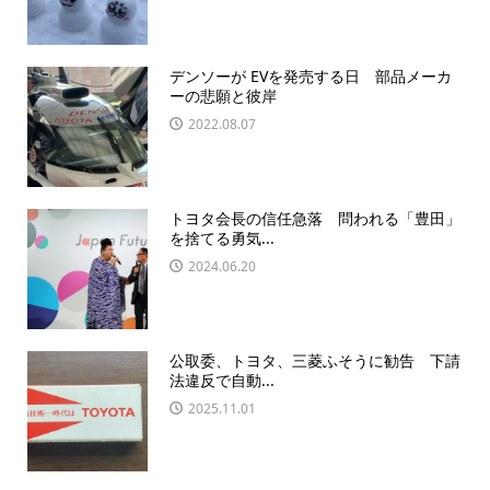
デンソーが EVを発売する日 部品メーカ
ーの悲願と彼岸
2022.08.07
トヨタ会長の信任急落 問われる「豊田」
を捨てる勇気...
2024.06.20
公取委、トヨタ、三菱ふそうに勧告 下請
法違反で自動...
2025.11.01