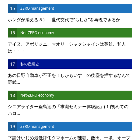
15
ZERO management
ホンダが消える５） 世代交代で”らしさ”を再現できるか
16
Net-ZERO economy
アイヌ、アボリジニ、マオリ シャクシャインは英雄、和人
は・・・
17
私の産業史
あの日野自動車が不正を！しかもいすゞの後塵を拝するなんて
野武...
18
Net-ZERO economy
シニアライター釜島辺の「求職セミナー体験記」(１)初めての
ハロ...
19
ZERO management
下請けいじめ最低評価タマホームが連覇、飯田、一条、オープ