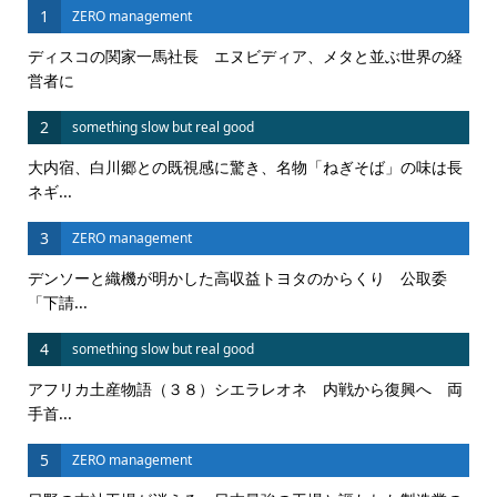
1
ZERO management
ディスコの関家一馬社長 エヌビディア、メタと並ぶ世界の経
営者に
2
something slow but real good
大内宿、白川郷との既視感に驚き、名物「ねぎそば」の味は長
ネギ...
3
ZERO management
デンソーと織機が明かした高収益トヨタのからくり 公取委
「下請...
4
something slow but real good
アフリカ土産物語（３８）シエラレオネ 内戦から復興へ 両
手首...
5
ZERO management