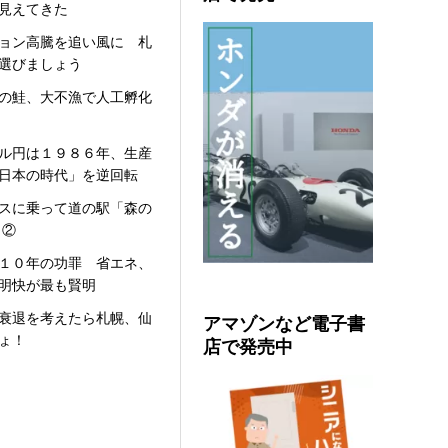
見えてきた
ョン高騰を追い風に 札
選びましょう
の鮭、大不漁で人工孵化
ル円は１９８６年、生産
日本の時代」を逆回転
スに乗って道の駅「森の
 ②
１０年の功罪 省エネ、
明快が最も賢明
ンション高騰を追い風に 札幌、仙台、広島などを選
衰退を考えたら札幌、仙
アマゾンなど電子書
ょ！
店で発売中