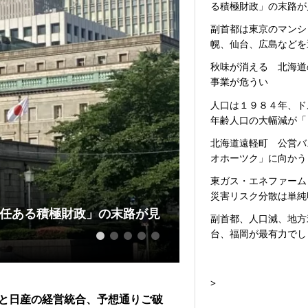
る積極財政」の末路が
副首都は東京のマンシ
幌、仙台、広島などを
秋味が消える 北海道
事業が危うい
人口は１９８４年、ド
年齢人口の大幅減が「
北海道遠軽町 公営バ
オホーツク」に向かう
東ガス・エネファーム
災害リスク分散は単純
任ある積極財政」の末路が見
副首都は東京のマ
副首都、人口減、地方
びま...
台、福岡が最有力でし
1
2
3
4
5
>
と日産の経営統合、予想通りご破