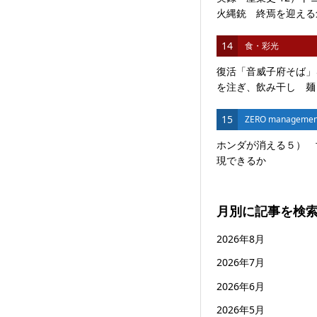
火縄銃 終焉を迎える創
14
食・彩光
復活「音威子府そば」
を注ぎ、飲み干し 麺と
15
ZERO managemen
ホンダが消える５） 
現できるか
月別に記事を検
2026年8月
2026年7月
2026年6月
2026年5月