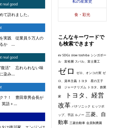
私の産業史
t real good
食・彩光
めて訪れました。
t
こんなキーワードで
を実践 従業員５万人の
も検索できます
か ...
ev
SDGs
slow
toshiba
シンガポー
t real good
ル 富裕層
スバル、富士重工
”復活” 忘れられない味
ゼロ
ゼロ、オンコの実
ゼ
染み...
ロ、資本主義
トヨタ 星の王子
t
様 ジャーナリズム
トヨタ、創業
トヨタ、経営
家
ク？！ 豊田章男会長が
改革
英語＋...
パナソニック
ヒッツポ
三菱、自
ップ、手話
ルノー
動車
三菱自動車
会員制農園
トヨタは徳川家、エンジンは