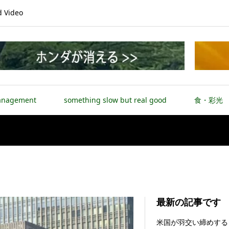
Video
anagement
something slow but real good
食・彩光
最新の記事です
Net-ZERO economy
米国が羽交い締めする