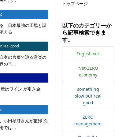
った...
トップページ
t
る 日本最強の工場と謳
以下のカテゴリーか
消える
ら記事検索できま
す。
t real good
English ver.
自身の言葉で辿る音楽の
の平...
Net-ZERO
economy
倒産はワイン が引き金
something
slow but real
good
t
ZERO
、小田禎彦さんが復帰 次
management
では...