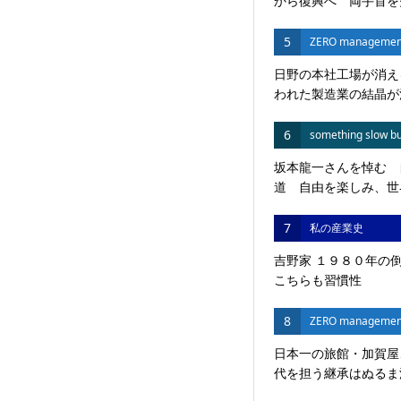
から復興へ 両手首を失
5
ZERO managemen
日野の本社工場が消え
われた製造業の結晶が
6
something slow bu
坂本龍一さんを悼む 
道 自由を楽しみ、世界
7
私の産業史
吉野家 １９８０年の
こちらも習慣性
8
ZERO managemen
日本一の旅館・加賀屋
代を担う継承はぬるま湯