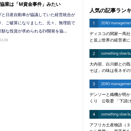
V協業は「M資金事件」みたい
人気の記事ラン
と日産自動車が協議していた経営統合が
り、ご破算になりました。元々、無理筋で
1
ZERO managemen
額な投資が求められるEV開発を協...
ディスコの関家一馬社
と並ぶ世界の経営者に
02.06
2
something slow bu
大内宿、白川郷との既
そば」の味は長ネギの苦
3
ZERO managemen
デンソーと織機が明か
くり 公取委 「下請けい
4
something slow bu
アフリカ土産物語（３