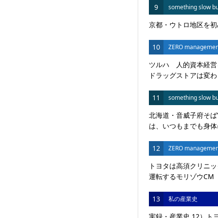
9
something slow bu
京都・ウトロ地区を初
10
ZERO managemen
ツルハ 人的資本経営
ドラッグストアは変わる
11
something slow bu
北海道・音威子府そば
は、いつもまでも身体に
12
ZERO managemen
トヨタは高須クリニッ
運転するモリゾウCM 
13
私の産業史
実録・産業史 12）