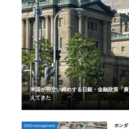
かう
米国が羽交い締めする日銀・金融政策「責
えてきた
ホンダ
ZERO management