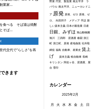
野菜
円安、製造業
南太平洋 ラ
業家...
バウル
南太平洋、ニューカレドニ
原発
ア
原発、ゼロ
原発、ゼ
ロ、
向田邦子 メディア
手話
新
を食べる そば湯は焼酎
しい資本主義
日本の製造業
日産
そば...
日銀、みずほ
旭山動物園
旭川 三四郎 居酒屋
春闘
浪江
t
町
浪江町、原発
産地偽装
社外取
賃上
世代交代で”らしさ”を再
締役
福島
自動車、産業史
げ
資本主義
軽自動車
長崎
キリシタン
阿佐ヶ谷、居酒屋、屋
台
雪印
索できます
カレンダー
2025年2月
月
火
水
木
金
土
日