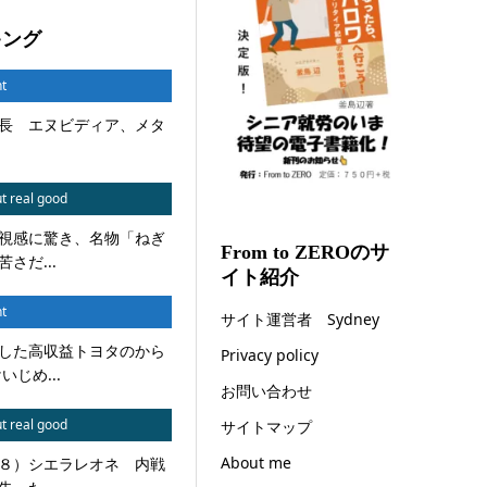
キング
t
長 エヌビディア、メタ
t real good
視感に驚き、名物「ねぎ
From to ZEROのサ
さだ...
イト紹介
t
サイト運営者 Sydney
した高収益トヨタのから
Privacy policy
じめ...
お問い合わせ
t real good
サイトマップ
About me
８）シエラレオネ 内戦