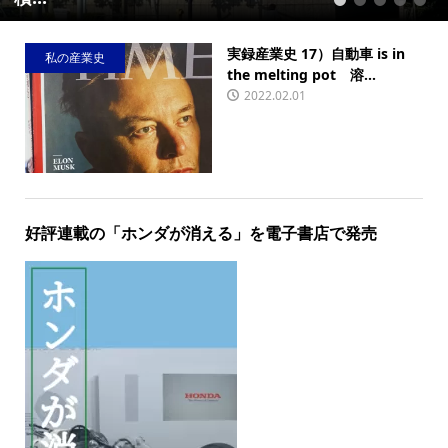
1
2
3
4
5
実録産業史 17）自動車 is in
私の産業史
the melting pot 溶...
2022.02.01
好評連載の「ホンダが消える」を電子書店で発売