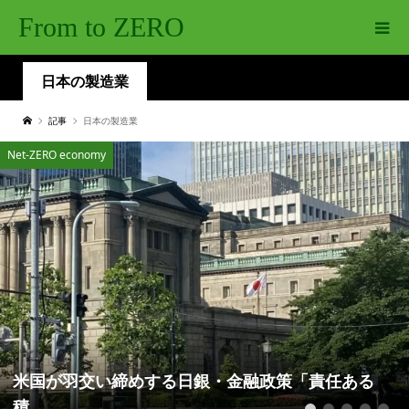
From to ZERO
日本の製造業
記事
日本の製造業
Net-ZERO economy
米国が羽交い締めする日銀・金融政策「責任ある
積...