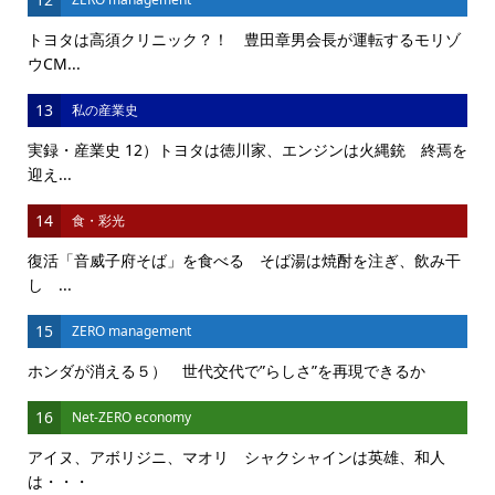
トヨタは高須クリニック？！ 豊田章男会長が運転するモリゾ
ウCM...
13
私の産業史
実録・産業史 12）トヨタは徳川家、エンジンは火縄銃 終焉を
迎え...
14
食・彩光
復活「音威子府そば」を食べる そば湯は焼酎を注ぎ、飲み干
し ...
15
ZERO management
ホンダが消える５） 世代交代で”らしさ”を再現できるか
16
Net-ZERO economy
アイヌ、アボリジニ、マオリ シャクシャインは英雄、和人
は・・・