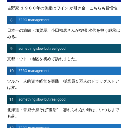
吉野家 １９８０年の倒産はワイン が引き金 こちらも習慣性
8
ZERO management
日本一の旅館・加賀屋、小田禎彦さんが復帰 次代を担う継承は
ぬる...
9
something slow but real good
京都・ウトロ地区を初めて訪れました。
10
ZERO management
ツルハ 人的資本経営を実践 従業員５万人のドラッグストア
は変...
11
something slow but real good
北海道・音威子府そば”復活” 忘れられない味は、いつもまで
も身...
12
ZERO management