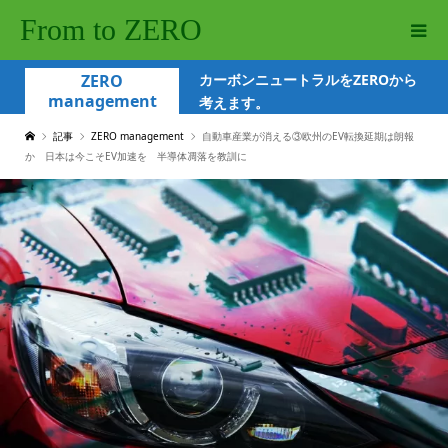
From to ZERO
ZERO
カーボンニュートラルをZEROから
management
考えます。
記事
ZERO management
自動車産業が消える③欧州のEV転換延期は朗報
か 日本は今こそEV加速を 半導体凋落を教訓に