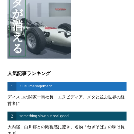
人気記事ランキング
1
ZERO management
ディスコの関家一馬社長 エヌビディア、メタと並ぶ世界の経
営者に
2
something slow but real good
大内宿、白川郷との既視感に驚き、名物「ねぎそば」の味は長
ネギ...