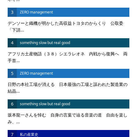
3
ZERO management
デンソーと織機が明かした高収益トヨタのからくり 公取委
「下請...
4
something slow but real good
アフリカ土産物語（３８）シエラレオネ 内戦から復興へ 両
手首...
5
ZERO management
日野の本社工場が消える 日本最強の工場と謳われた製造業の
結晶...
6
something slow but real good
坂本龍一さんを悼む 自身の言葉で辿る音楽の道 自由を楽し
み、...
7
私の産業史