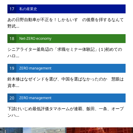
17
私の産業史
あの日野自動車が不正を！しかもいすゞの後塵を拝するなんて
野武...
18
Net-ZERO economy
シニアライター釜島辺の「求職セミナー体験記」(１)初めての
ハロ...
19
ZERO management
鈴木修はなぜインドを選び、中国を選ばなかったのか 慧眼は
資本...
20
ZERO management
下請けいじめ最低評価タマホームが連覇、飯田、一条、オープ
ンハ...